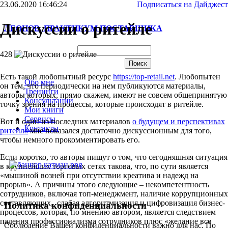
23.06.2020 16:46:24
Подписаться на Дайджест
Дискуссии о ритейле
ЛЕОНОВ. ПРАКТИКУМ ПОСТАВЩИКА
428
Есть такой любопытный ресурс
https://top-retail.net
. Любопытен
Обо мне
он тем, что периодически на нем публикуются материалы,
Тренинги
авторы которых, прямо скажем, имеют не совсем общепринятую
Консультации
точку зрения на процессы, которые происходят в ритейле.
Мои книги
Сервисы
Вот и один из последних материалов
о будущем и перспективах
Контакты
ритейла
мне показался достаточно дискуссионным для того,
чтобы немного прокомментировать его.
Если коротко, то авторы пишут о том, что сегодняшняя ситуация
в крупнейших торговых сетях такова, что, по сути является
«мышиной возней при отсутствии креатива и надежд на
прорыв». А причины этого следующие – некомпетентность
сотрудников, включая топ-менеджмент, наличие коррупционных
составляющих, слабая алгоритмизация и цифровизация бизнес-
Политика конфиденциальности
процессов, которая, по мнению автором, является следствием
падения профессионализма сотрудников плюс «желание все
Соблюдение Вашей конфиденциальности важно для нас. По