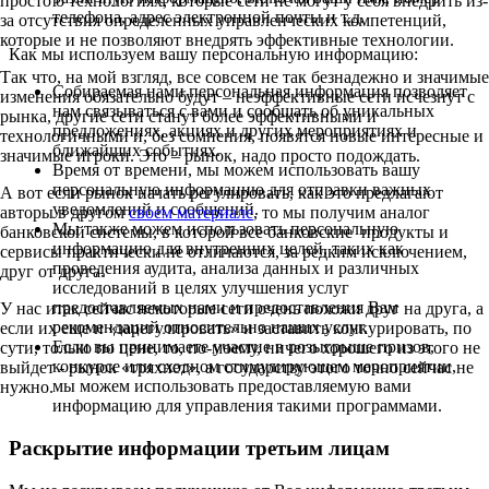
просто о технологиях, которые сети не могут у себя внедрить из-
телефона, адрес электронной почты и т.д.
за отсутствия определенных управленческих компетенций,
которые и не позволяют внедрять эффективные технологии.
Как мы используем вашу персональную информацию:
Так что, на мой взгляд, все совсем не так безнадежно и значимые
Собираемая нами персональная информация позволяет
изменения обязательно будут – неэффективные сети исчезнут с
нам связываться с вами и сообщать об уникальных
рынка, другие сети станут более эффективными и
предложениях, акциях и других мероприятиях и
технологичными и, без сомнения, появятся новые интересные и
ближайших событиях.
значимые игроки. Это – рынок, надо просто подождать.
Время от времени, мы можем использовать вашу
персональную информацию для отправки важных
А вот если рынок начать регулировать, как это предлагают
уведомлений и сообщений.
авторы в другом
своем материале
, то мы получим аналог
Мы также можем использовать персональную
банковской системы, в которой все банковские продукты и
информацию для внутренних целей, таких как
сервисы практически не отличаются, за редким исключением,
проведения аудита, анализа данных и различных
друг от друга.
исследований в целях улучшения услуг
предоставляемых нами и предоставления Вам
У нас итак сейчас некоторые сети очень похожи друг на друга, а
рекомендаций относительно наших услуг.
если их еще и «зарегулировать» и заставить конкурировать, по
Если вы принимаете участие в розыгрыше призов,
сути, только по цене, то, по-моему, ничего хорошего из этого не
конкурсе или сходном стимулирующем мероприятии,
выйдет - рынок «тряхнет», а государству этого точно сейчас не
мы можем использовать предоставляемую вами
нужно.
информацию для управления такими программами.
Раскрытие информации третьим лицам