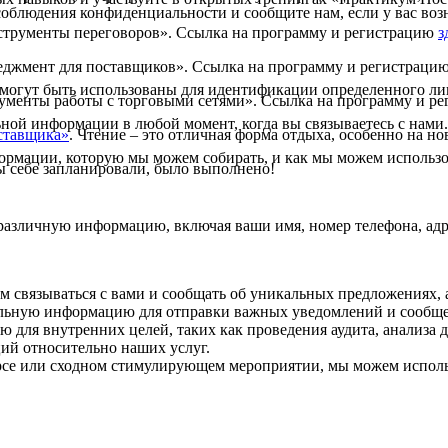
облюдения конфиденциальности и сообщите нам, если у вас воз
нструменты переговоров». Ссылка на программу и регистрацию
з
неджмент для поставщиков». Ссылка на программу и регистраци
огут быть использованы для идентификации определенного лиц
струменты работы с торговыми сетями». Ссылка на программу и 
ной информации в любой момент, когда вы связываетесь с нами.
ставщика»
. Чтение – это отличная форма отдыха, особенно на н
рмации, которую мы можем собирать, и как мы можем использ
вы себе запланировали, было выполнено!
 различную информацию, включая ваши имя, номер телефона, адр
м связываться с вами и сообщать об уникальных предложениях,
альную информацию для отправки важных уведомлений и сообщ
для внутренних целей, таких как проведения аудита, анализа 
ий относительно наших услуг.
урсе или сходном стимулирующем мероприятии, мы можем испол