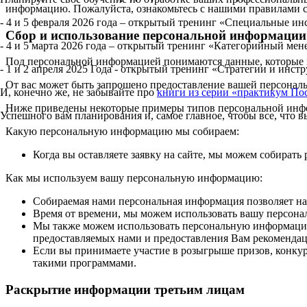
информацию. Пожалуйста, ознакомьтесь с нашими правилами с
- 4 и 5 февраля 2026 года – открытый тренинг «Специальные и
Сбор и использование персональной информации
- 4 и 5 марта 2026 года – открытый тренинг «Категорийный ме
Под персональной информацией понимаются данные, которые м
- 1 и 2 апреля 2025 Года - открытый тренинг «Стратегии и ин
От вас может быть запрошено предоставление вашей персональ
И, конечно же, не забывайте про
книги из серии «практикум По
Ниже приведены некоторые примеры типов персональной инфо
Успешного вам планирования и, самое главное, чтобы все, что 
Какую персональную информацию мы собираем:
Когда вы оставляете заявку на сайте, мы можем собирать
Как мы используем вашу персональную информацию:
Собираемая нами персональная информация позволяет на
Время от времени, мы можем использовать вашу персон
Мы также можем использовать персональную информацию 
предоставляемых нами и предоставления Вам рекомендац
Если вы принимаете участие в розыгрыше призов, конк
такими программами.
Раскрытие информации третьим лицам