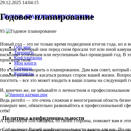
29.12.2025 14:04:15
Годовое планирование
ЛЕОНОВ. ПРАКТИКУМ ПОСТАВЩИКА
93
Новый год – это не только время подведения итогов года, но и
Обо мне
кувшин, в который они перед сном бросали тот или иной камушек
Тренинги
насколько успешным или неуспешным был прошедший год. В это
Консультации
производством.
Мои книги
Сервисы
Но я хотел поговорить о планировании. Дам вам совет, который
Контакты
самыми разными и касаться разных сторон вашей жизни. Вопрос
посетить – все это может входить в ваши планы на следующий 
И, конечно же, не забывайте о личностном и профессиональном р
Ведь ритейл — это очень сложная и многогранная область бизнес
поверьте мне, обязательно развивайтесь в профессиональной сф
себя!
Политика конфиденциальности
А Практикум Поставщика, со своей стороны, поможет вам в это
Соблюдение Вашей конфиденциальности важно для нас. По это
Планируйте свое обучение по отработке ваших профессиональн