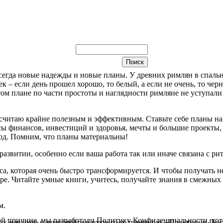
 всегда новые надежды и новые планы. У древних римлян в спал
 – если день прошел хорошо, то белый, а если не очень, то чер
м плане по части простоты и наглядности римляне не уступал
 считаю крайне полезным и эффективным. Ставьте себе планы на 
ы финансов, инвестиций и здоровья, мечты и большие проекты, 
год. Помним, что планы материальны!
азвитии, особенно если ваша работа так или иначе связана с ри
а, которая очень быстро трансформируется. И чтобы получать не 
ере. Читайте умные книги, учитесь, получайте знания в смежных
м.
й причине, мы разработали Политику Конфиденциальности, кот
ых навыков и участвуйте в открытых тренингах «Практикум Пос