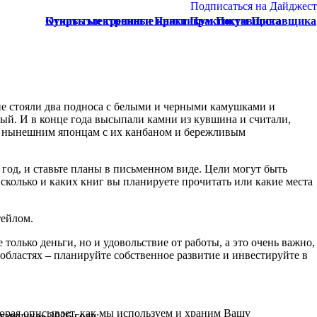
Подписаться на Дайджест
Купить электронные книги Практикум Поставщика
Открытые тренинги Практикум Поставщика
ьне стояли два подноса с белыми и черными камушками и
ный. И в конце года высыпали камни из кувшина и считали,
и нынешним японцам с их канбаном и бережливым
год, и ставьте планы в письменном виде. Цели могут быть
сколько и каких книг вы планируете прочитать или какие места
тейлом.
только деньги, но и удовольствие от работы, а это очень важно,
 областях – планируйте собственное развитие и инвестируйте в
орая описывает, как мы используем и храним Вашу
тавщика» 2026 году: