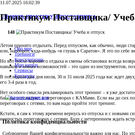
11.07.2025 16:02:39
Практикум Поставщика/ Учеба
ЛЕОНОВ. ПРАКТИКУМ ПОСТАВЩИКА
148
Летом принято отдыхать. Перед отпуском, как обычно, люди ст
Обо мне
или, наоборот, куда-нибудь «в глушь в Саратов». Я это по себе з
Тренинги
Консультации
Но вот после хорошего отдыха и смены обстановки всегда возвр
Мои книги
навыков и новых возможностей – это один из инструментов, п
Сервисы
Контакты
В последние два дня июля, 30 и 31 июля 2025 года вас ждет д
его 3-4 раза в год.
Нет особого смысла рекламировать этот тренинг – я уже доста
байеры используют в переговорах с КАМами. Если вы до сих пор
переговорах с сетями, то вам надо пройти этот тренинг.
Кстати, я сам к этому времени вернусь из отпуска и с новыми с
непростых переговорах с сетями. Буду с нетерпением ждать встр
Политика конфиденциальности
Соблюдение Вашей конфиденциальности важно для нас. По это