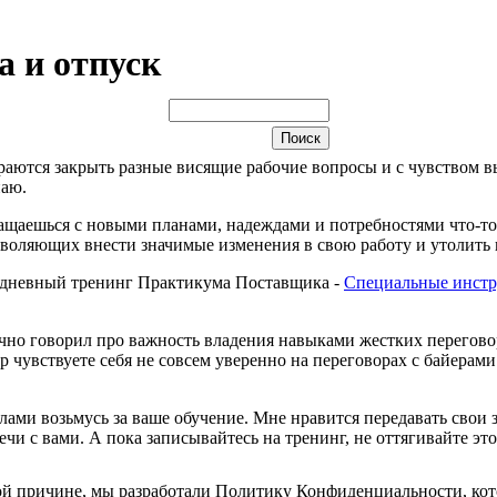
 и отпуск
араются закрыть разные висящие рабочие вопросы и с чувством 
наю.
ащаешься с новыми планами, надеждами и потребностями что-то 
озволяющих внести значимые изменения в свою работу и утолит
вухдневный тренинг Практикума Поставщика -
Специальные инстр
точно говорил про важность владения навыками жестких перегов
 чувствуете себя не совсем уверенно на переговорах с байерами
илами возьмусь за ваше обучение. Мне нравится передавать свои 
ечи с вами. А пока записывайтесь на тренинг, не оттягивайте эт
й причине, мы разработали Политику Конфиденциальности, кот