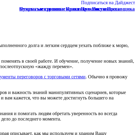
Подписаться на Дайджест
Купить электронные книги Практикум Поставщика
Открытые тренинги Практикум Поставщика
выполненного долга и легким сердцем уехать поближе к морю,
поменять в своей работе. И обучение, получение новых знаний,
ь послеотпускную «жажду перемен».
ументы переговоров с торговыми сетями
. Обычно я провожу
оров и важность знаний манипулятивных сценариев, которые
 и вам кажется, что вы можете достигнуть большего на
знания и помогать людям обретать уверенность во всегда
о дело до последнего момента.
орая описывает, как мы используем и храним Вашу