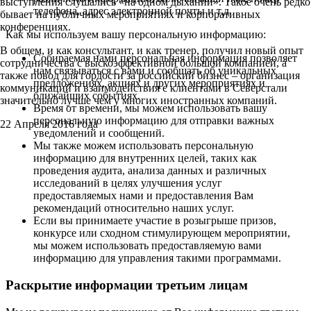
выступления слушались «на одном дыхании». Такое очень редко
телефона, адрес электронной почты и т.д.
бывает на публичных мероприятиях и корпоративных
конференциях.
Как мы используем вашу персональную информацию:
В общем, и как консультант, и как тренер, получил новый опыт
Собираемая нами персональная информация позволяет
сотрудничества с выскоэффективной большой компанией, а
нам связываться с вами и сообщать об уникальных
также повод для гордости за российский бизнес – организация
предложениях, акциях и других мероприятиях и
коммуникаций и взаимодействия с клиентами в Северстали
ближайших событиях.
значительно лучше чем у многих иностранных компаний.
Время от времени, мы можем использовать вашу
персональную информацию для отправки важных
22 Апреля 2016 года
уведомлений и сообщений.
Мы также можем использовать персональную
информацию для внутренних целей, таких как
проведения аудита, анализа данных и различных
исследований в целях улучшения услуг
предоставляемых нами и предоставления Вам
рекомендаций относительно наших услуг.
Если вы принимаете участие в розыгрыше призов,
конкурсе или сходном стимулирующем мероприятии,
мы можем использовать предоставляемую вами
информацию для управления такими программами.
Раскрытие информации третьим лицам