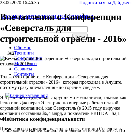
23.06.2020 16:46:35
Подписаться на Дайджест
Впечатления о Конференции
ЛЕОНОВ. ПРАКТИКУМ ПОСТАВЩИКА
«Северсталь для
строительной отрасли - 2016»
Обо мне
Тренинги
312
Консультации
Мои книги
Сервисы
Контакты
Только что прилетел с Конференции «Северсталь для
строительной отрасли - 2016», которая проходила в Алуште,
поэтому сразу впечатления «по горячим следам».
Я и раньше сотрудничал с крупными компаниями, такими как
Рено или Дженерал Электрик, но впервые работал с такой
огромной компанией, как Северсталь (в 2015 году выручка
компании составила $6,4 млрд, а показатель EBITDA - $2,1
Политика конфиденциальности
млрд).
Прежде всего поразило, насколько резултативно Северсталь
Соблюдение Вашей конфиденциальности важно для нас. По