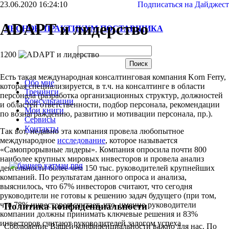
23.06.2020 16:24:10
Подписаться на Дайджест
ADAPT и лидерство
ЛЕОНОВ. ПРАКТИКУМ ПОСТАВЩИКА
1200
Есть такая международная консалтинговая компания Korn Ferry,
Обо мне
которая специализируется, в т.ч. на консалтинге в области
Тренинги
персонала (разработка организационных структур, должностей
Консультации
и областей ответственности, подбор персонала, рекомендации
Мои книги
по вознаграждению, развитию и мотивации персонала, пр.).
Сервисы
Контакты
Так вот, недавно эта компания провела любопытное
международное
исследование
, которое называется
«Самопрорывные лидеры». Компания опросила почти 800
наиболее крупных мировых инвесторов и провела анализ
деятельности более чем 150 тыс. руководителей крупнейших
компаний. По результатам данного опроса и анализа,
выяснилось, что 67% инвесторов считают, что сегодня
руководители не готовы к решению задач будущего (при том,
что 78% инвесторов считает, что именно руководители
Политика конфиденциальности
компании должны принимать ключевые решения и 83%
инвесторов считают руководителей залогом успеха
Соблюдение Вашей конфиденциальности важно для нас. По