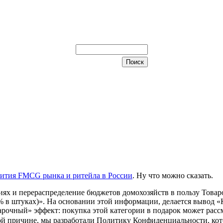
вития FMCG рынка и ритейла в России
. Ну что можно сказать.
х и перераспределение бюджетов домохозяйств в пользу Товаро
 в штуках)». На основании этой информации, делается вывод «К
арочный» эффект: покупка этой категории в подарок может расс
й причине, мы разработали Политику Конфиденциальности, кот