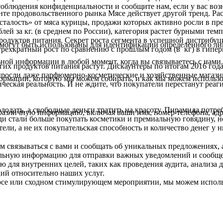
облюдения конфиденциальности и сообщите нам, если у вас воз
те продовольственного рынка Мясе действует другой тренд. Рас
сталость» от мяса курицы, продажи которых активно росли в пр
ей за кг. (в среднем по России), категория растет бурными тем
одуктов питания. Секрет роста сегмента в успешной дистрибуци
огут быть использованы для идентификации определенного лиц
рехкратный рост по сравнению с прошлым годом (в кг) в гипер
ной информации в любой момент, когда вы связываетесь с нами.
гих продуктов питания растут. Дискаунтеры по итогам 2016 года
ыросли даже парфюмерно-косметические и хозяйственные магазин
рмации, которую мы можем собирать, и как мы можем использ
ическая реальность. И не ждите, что покупатели перестанут реаг
одать, а свободные деньги тратить на красоту. Пирамида потреб
 различную информацию, включая ваши имя, номер телефона, адр
люди стали больше покупать косметики и премиальную говядину, 
ели, а не их покупательская способность и количество денег у 
м связываться с вами и сообщать об уникальных предложениях,
альную информацию для отправки важных уведомлений и сообщ
для внутренних целей, таких как проведения аудита, анализа 
ий относительно наших услуг.
урсе или сходном стимулирующем мероприятии, мы можем испол