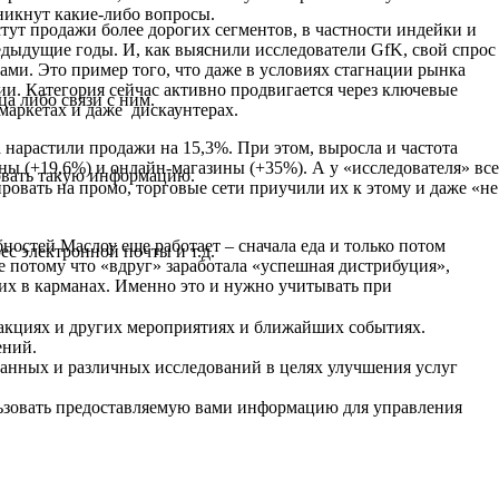
никнут какие-либо вопросы.
тут продажи более дорогих сегментов, в частности индейки и
едыдущие годы. И, как выяснили исследователи GfK, свой спрос
пами. Это пример того, что даже в условиях стагнации рынка
и. Категория сейчас активно продвигается через ключевые
а либо связи с ним.
маркетах и даже дискаунтерах.
 нарастили продажи на 15,3%. При этом, выросла и частота
ы (+19,6%) и онлайн-магазины (+35%). А у «исследователя» все
овать такую информацию.
ировать на промо, торговые сети приучили их к этому и даже «не
ностей Маслоу еще работает – сначала еда и только потом
ес электронной почты и т.д.
не потому что «вдруг» заработала «успешная дистрибуция»,
них в карманах. Именно это и нужно учитывать при
 акциях и других мероприятиях и ближайших событиях.
ений.
данных и различных исследований в целях улучшения услуг
ьзовать предоставляемую вами информацию для управления