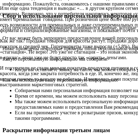
информацию. Пожалуйста, ознакомьтесь с нашими правилами с
Или еще одна тенденция и выводы: «… в другом крупном сегмен
свинины. Возможно, что у потребителя накопилась некоторая «у
Сбор и использование персональной информации
имеет премиальная говядина. При розничной цене более 860 рубл
есть возможности для премиальных и даже суперпремиальных пр
Под персональной информацией понимаются данные, которые м
форматы и специализированные магазины, и показывает почти т
От вас может быть запрошено предоставление вашей персональ
Как же так? Продажи товаров для красоты растут. Продажи доро
покупок и средней чек. Гипермаркеты тоже выросли (+5,8%). В
Ниже приведены некоторые примеры типов персональной инфо
«стагнация». Не верю! Это уже не стагнация – это новая эконом
в кризис» люди уже не будут просто так «сорить» деньгами.
Какую персональную информацию мы собираем:
И покупатели не стали меньше покупать продуктов питания и гол
Когда вы оставляете заявку на сайте, мы можем собирать
красота, когда уже закрыта потребность в еде. И, конечно же, 
которая почему-то раньше не работала. Изменились сами покупат
Как мы используем вашу персональную информацию:
выстраивании маркетинговых стратегий.
Собираемая нами персональная информация позволяет на
Время от времени, мы можем использовать вашу персон
Мы также можем использовать персональную информацию 
предоставляемых нами и предоставления Вам рекомендац
Если вы принимаете участие в розыгрыше призов, конк
такими программами.
Раскрытие информации третьим лицам