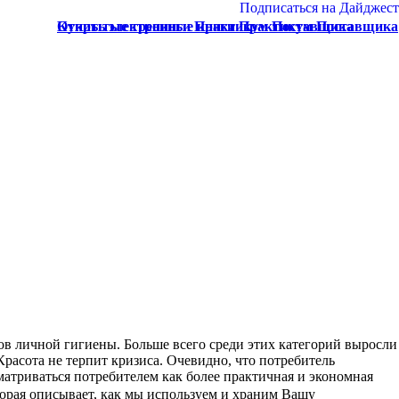
Подписаться на Дайджест
Купить электронные книги Практикум Поставщика
Открытые тренинги Практикум Поставщика
в личной гигиены. Больше всего среди этих категорий выросли
расота не терпит кризиса. Очевидно, что потребитель
матриваться потребителем как более практичная и экономная
орая описывает, как мы используем и храним Вашу