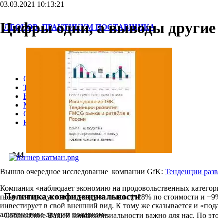
03.03.2021 10:13:21
Цифры одни, а выводы другие
ЛЕОНОВ. ПРАКТИКУМ ПОСТАВЩИКА
Обо мне
Тренинги
Консультации
Мои книги
Сервисы
Контакты
344
Вышло очередное исследование компании GfK:
Тенденции раз
Компания «наблюдает экономию на продовольственных категория
Политика конфиденциальности
покупки продуктов по уходу за лицом (+28% по стоимости и +9%
инвестирует в свой внешний вид. К тому же сказывается и «под
альтернатива другим подаркам».
Соблюдение Вашей конфиденциальности важно для нас. По это