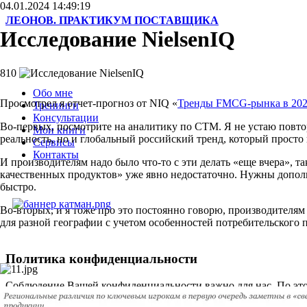
04.01.2024 14:49:19
ЛЕОНОВ. ПРАКТИКУМ ПОСТАВЩИКА
Исследование NielsenIQ
810
Обо мне
Просмотрел я отчет-прогноз от NIQ «
Тренды FMCG-рынка в 202
Тренинги
Консультации
Во-первых, посмотрите на аналитику по СТМ. Я не устаю повтор
Мои книги
реальность, но и глобальный российский тренд, который просто
Сервисы
Контакты
И производителям надо было что-то с эти делать «еще вчера», т
качественных продуктов» уже явно недостаточно. Нужны допол
быстро.
Во-вторых, и я тоже про это постоянно говорю, производителям
для разной географии с учетом особенностей потребительского 
Политика конфиденциальности
Соблюдение Вашей конфиденциальности важно для нас. По это
информацию. Пожалуйста, ознакомьтесь с нашими правилами с