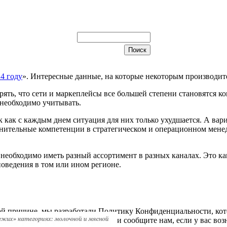
4 году
». Интересные данные, на которые некоторым производит
ять, что сети и маркеплейсы все большей степени становятся к
 необходимо учитывать.
ак как с каждым днем ситуация для них только ухудшается. А ва
нительные компетенции в стратегическом и операционном мене
 необходимо иметь разный ассортимент в разных каналах. Это к
поведения в том или ином регионе.
й причине, мы разработали Политику Конфиденциальности, кот
облюдения конфиденциальности и сообщите нам, если у вас воз