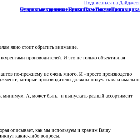
Подписаться на Дайджест
Купить электронные книги Практикум Поставщика
Открытые тренинги Практикум Поставщика
елям явно стоит обратить внимание.
онкурентами производителей. И это не только объективная
риантов по-прежнему не очень много. И «просто производство
джменте, которые производители должны получать максимально
ак минимум. А, может быть, и выпускать разный ассортимент
орая описывает, как мы используем и храним Вашу
никнут какие-либо вопросы.