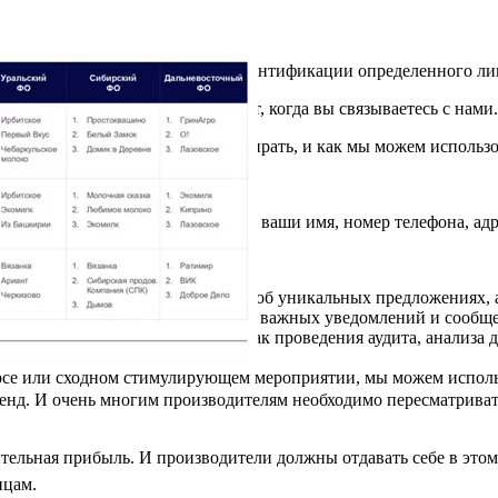
огут быть использованы для идентификации определенного лиц
ной информации в любой момент, когда вы связываетесь с нами.
рмации, которую мы можем собирать, и как мы можем использ
 различную информацию, включая ваши имя, номер телефона, адр
м связываться с вами и сообщать об уникальных предложениях,
альную информацию для отправки важных уведомлений и сообщ
для внутренних целей, таких как проведения аудита, анализа 
ий относительно наших услуг.
урсе или сходном стимулирующем мероприятии, мы можем испол
ренд. И очень многим производителям необходимо пересматриват
ельная прибыль. И производители должны отдавать себе в этом
ицам.