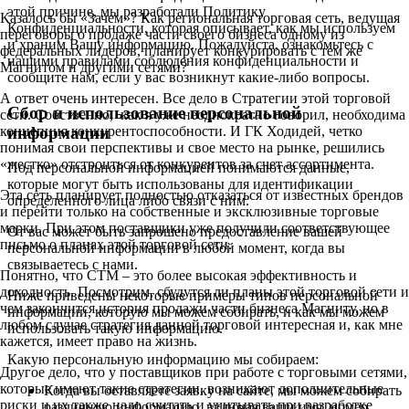
этой причине, мы разработали Политику
Казалось бы «Зачем»? Как региональная торговая сеть, ведущая
Конфиденциальности, которая описывает, как мы используем
переговоры о продаже части своего бизнеса одному из
и храним Вашу информацию. Пожалуйста, ознакомьтесь с
федеральных лидеров, планирует конкурировать с тем же
нашими правилами соблюдения конфиденциальности и
Магнитом и другими сетями?
сообщите нам, если у вас возникнут какие-либо вопросы.
А ответ очень интересен. Все дело в Стратегии этой торговой
Сбор и использование персональной
сети. Собственно, как я уже неоднократно говорил, необходима
информации
концепция конкурентоспособности. И ГК Ходидей, четко
понимая свои перспективы и свое место на рынке, решились
«жестко» отстроиться от конкурентов за счет ассортимента.
Под персональной информацией понимаются данные,
которые могут быть использованы для идентификации
Эта сеть планирует полностью отказаться от известных брендов
определенного лица либо связи с ним.
и перейти только на собственные и эксклюзивные торговые
марки. При этом поставщики уже получили соответствующее
От вас может быть запрошено предоставление вашей
письмо о планах этой торговой сети.
персональной информации в любой момент, когда вы
связываетесь с нами.
Понятно, что СТМ – это более высокая эффективность и
доходность. Посмотрим, сбудутся ли планы этой торговой сети и
Ниже приведены некоторые примеры типов персональной
чем закончится история продажи части бизнеса Магниту, но в
информации, которую мы можем собирать, и как мы можем
любом случае стратегия данной торговой интересная и, как мне
использовать такую информацию.
кажется, имеет право на жизнь.
Какую персональную информацию мы собираем:
Другое дело, что у поставщиков при работе с торговыми сетями,
которые имеют такие стратегии, возникают дополнительные
Когда вы оставляете заявку на сайте, мы можем собирать
риски и их также надо считать и учитывать при разработке
различную информацию, включая ваши имя, номер