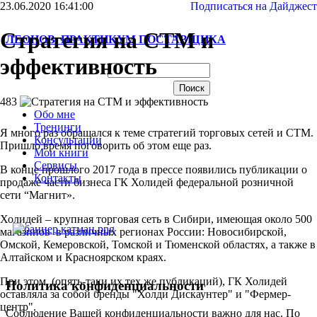
23.06.2020 16:41:00
Подписаться на Дайджест
Стратегия на СТМ и
ЛЕОНОВ. ПРАКТИКУМ ПОСТАВЩИКА
эффективность
483
Обо мне
Тренинги
Я много раз обращался к теме стратегий торговых сетей и СТМ.
Консультации
Пришло время поговорить об этом еще раз.
Мои книги
Сервисы
В конце прошлого 2017 года в прессе появились публикации о
Контакты
продаже части бизнеса ГК Холидей федеральной розничной
сети “Магнит».
Холидей – крупная торговая сеть в Сибири, имеющая около 500
магазинов в различных регионах России: Новосибирской,
Омской, Кемеровской, Томской и Тюменской областях, а также в
Алтайском и Красноярском краях.
При этом, (опять-таки их тех же публикаций), ГК Холидей
Политика конфиденциальности
оставляла за собой бренды "Холди Дискаунтер" и "Фермер-
центр".
Соблюдение Вашей конфиденциальности важно для нас. По