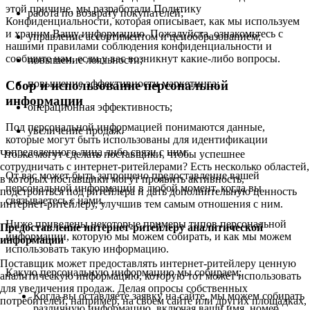
этой причине, мы разработали Политику
работа по возврату покупателей;
Конфиденциальности, которая описывает, как мы используем
и храним Вашу информацию. Пожалуйста, ознакомьтесь с
управление ассортиментом и ценообразованием;
нашими правилами соблюдения конфиденциальности и
сообщите нам, если у вас возникнут какие-либо вопросы.
повышение лояльности;
повышение эффективности маркетинга;
Сбор и использование персональной
информации
операционная эффективность;
Под персональной информацией понимаются данные,
увеличение продаж.
которые могут быть использованы для идентификации
определенного лица либо связи с ним.
Что же могут сделать поставщики, чтобы успешнее
сотрудничать с интернет-ритейлерами? Есть несколько областей,
От вас может быть запрошено предоставление вашей
в которых поставщики могут проявить активность,
персональной информации в любой момент, когда вы
подстроиться под ритейлера и дать дополнительную ценность
связываетесь с нами.
интернет-ритейлеру, улучшив тем самым отношения с ним.
Ниже приведены некоторые примеры типов персональной
Предоставление интернет-ритейлеру аналитической
информации, которую мы можем собирать, и как мы можем
информации
использовать такую информацию.
Поставщик может предоставлять интернет-ритейлеру ценную
Какую персональную информацию мы собираем:
аналитическую информацию, которую тот может использовать
для увеличения продаж. Делая опросы собственных
Когда вы оставляете заявку на сайте, мы можем собирать
потребителей, например, на своем сайте или других площадках,
различную информацию, включая ваши имя, номер