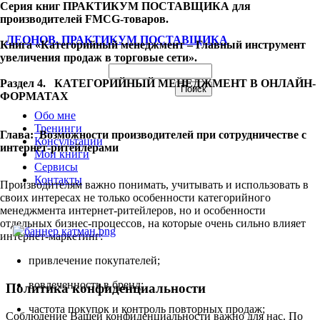
Серия книг ПРАКТИКУМ ПОСТАВЩИКА для
производителей FMCG-товаров.
ЛЕОНОВ. ПРАКТИКУМ ПОСТАВЩИКА
Книга «Категорийный менеджмент – Главный инструмент
увеличения продаж в торговые сети».
Раздел 4. КАТЕГОРИЙНЫЙ МЕНЕДЖМЕНТ В ОНЛАЙН-
ФОРМАТАХ
Обо мне
Тренинги
Глава: Возможности производителей при сотрудничестве с
Консультации
интернет-ритейлерами
Мои книги
Сервисы
Контакты
Производителям важно понимать, учитывать и использовать в
своих интересах не только особенности категорийного
менеджмента интернет-ритейлеров, но и особенности
отдельных бизнес-процессов, на которые очень сильно влияет
интернет-маркетинг:
привлечение покупателей;
вовлеченность в бренд;
Политика конфиденциальности
частота покупок и контроль повторных продаж;
Соблюдение Вашей конфиденциальности важно для нас. По