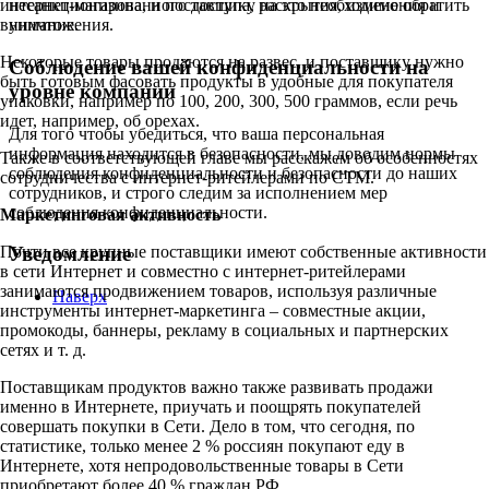
интернет-магазина, и поставщику на это необходимо обратить
несанкционированного доступа, раскрытия, изменения и
внимание.
уничтожения.
Некоторые товары продаются на развес, и поставщику нужно
Соблюдение вашей конфиденциальности на
быть готовым фасовать продукты в удобные для покупателя
уровне компании
упаковки, например по 100, 200, 300, 500 граммов, если речь
идет, например, об орехах.
Для того чтобы убедиться, что ваша персональная
информация находится в безопасности, мы доводим нормы
Также в соответствующей главе мы расскажем об особенностях
соблюдения конфиденциальности и безопасности до наших
сотрудничества с интернет-ритейлерами по СТМ.
сотрудников, и строго следим за исполнением мер
соблюдения конфиденциальности.
Маркетинговая активность
Почти все крупные поставщики имеют собственные активности
Уведомление
в сети Интернет и совместно с интернет-ритейлерами
занимаются продвижением товаров, используя различные
Наверх
инструменты интернет-маркетинга – совместные акции,
промокоды, баннеры, рекламу в социальных и партнерских
сетях и т. д.
Поставщикам продуктов важно также развивать продажи
именно в Интернете, приучать и поощрять покупателей
совершать покупки в Сети. Дело в том, что сегодня, по
статистике, только менее 2 % россиян покупают еду в
Интернете, хотя непродовольственные товары в Сети
приобретают более 40 % граждан РФ.