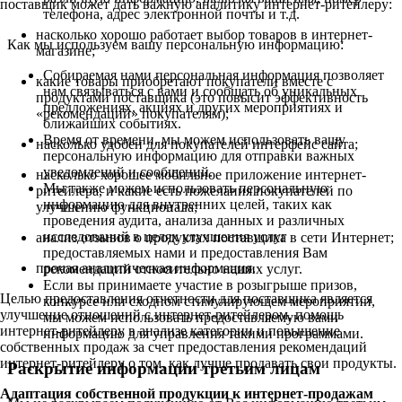
поставщик может дать важную аналитику интернет-ритейлеру:
телефона, адрес электронной почты и т.д.
насколько хорошо работает выбор товаров в интернет-
Как мы используем вашу персональную информацию:
магазине;
Собираемая нами персональная информация позволяет
какие товары приобретают покупатели вместе с
нам связываться с вами и сообщать об уникальных
продуктами поставщика (это повысит эффективность
предложениях, акциях и других мероприятиях и
«рекомендаций» покупателям);
ближайших событиях.
Время от времени, мы можем использовать вашу
насколько удобен для покупателей интерфейс сайта;
персональную информацию для отправки важных
уведомлений и сообщений.
насколько хорошее мобильное приложение интернет-
Мы также можем использовать персональную
ритейлера, и какие есть пожелания покупателей по
информацию для внутренних целей, таких как
улучшению функционала;
проведения аудита, анализа данных и различных
исследований в целях улучшения услуг
анализ отзывов о продуктах поставщика в сети Интернет;
предоставляемых нами и предоставления Вам
прочая аналитическая информация.
рекомендаций относительно наших услуг.
Если вы принимаете участие в розыгрыше призов,
Целью предоставления отчетности для поставщика является
конкурсе или сходном стимулирующем мероприятии,
улучшение отношений с интернет-ритейлером, помощь
мы можем использовать предоставляемую вами
интернет-ритейлеру в анализе категории и повышение
информацию для управления такими программами.
собственных продаж за счет предоставления рекомендаций
интернет-ритейлеру о том, как лучше продавать свои продукты.
Раскрытие информации третьим лицам
Адаптация собственной продукции к интернет-продажам