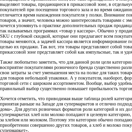
выделяют товары, продающиеся в прикассовой зоне, в отдельную
покупателей при посещении торгового зала и во время ожидания 
отличается время нахождения покупателя у полки. Внимание по
товаров, а значит, человека можно заинтересовать товарами с 
хочется упомянуть о практике дополнительных продаж продавца
так называемых программах «товар у кассира». Обычно у продав
SKU с глубокой скидкой, которые они предлагают всем покупате
товары меняются, а задачей кассира является информирование 
целью их продажи. Так вот, эти товары представляют собой това
прикассовой зоне представляет собой как импульсные, так и удо
Также любопытно заметить, что для данной роли цели категории
восприятие покупателями розничного бренда существенно разли
свои затраты за счет уменьшения места на полке для таких това
для товаров небольшой упаковки. А у покупателя, наоборот, фо
торговой сети с широким ассортиментом. Вообще, выбор удобных
правильный выбор существенно повышает прибыльность торгово
Хочется отметить, что приводимая выше таблица ролей категорий
принятая раньше на Западе для супермаркетов и отлично подход
дома». Для других розничных форматов роли категорий и их до
супермаркетах хлеб или молоко попадают в целевую категорию,
за хлебом или молоком. Поэтому эти категории обычно попадают
приобретении совершенно других товаров, а хлеб и молоко покуп
супермаркет».