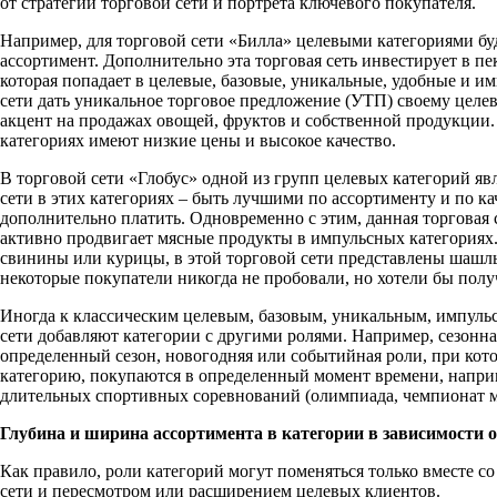
от стратегии торговой сети и портрета ключевого покупателя.
Например, для торговой сети «Билла» целевыми категориями буд
ассортимент. Дополнительно эта торговая сеть инвестирует в п
которая попадает в целевые, базовые, уникальные, удобные и им
сети дать уникальное торговое предложение (УТП) своему целев
акцент на продажах овощей, фруктов и собственной продукции
категориях имеют низкие цены и высокое качество.
В торговой сети «Глобус» одной из групп целевых категорий я
сети в этих категориях – быть лучшими по ассортименту и по кач
дополнительно платить. Одновременно с этим, данная торговая 
активно продвигает мясные продукты в импульсных категория
свинины или курицы, в этой торговой сети представлены шашлык
некоторые покупатели никогда не пробовали, но хотели бы полу
Иногда к классическим целевым, базовым, уникальным, импуль
сети добавляют категории с другими ролями. Например, сезонна
определенный сезон, новогодняя или событийная роли, при ко
категорию, покупаются в определенный момент времени, напри
длительных спортивных соревнований (олимпиада, чемпионат мир
Глубина и ширина ассортимента в категории в зависимости о
Как правило, роли категорий могут поменяться только вместе с
сети и пересмотром или расширением целевых клиентов.