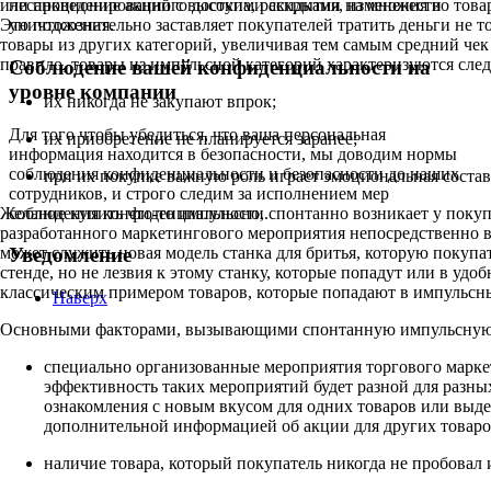
или проведение акций с высокими скидками на множество товаро
несанкционированного доступа, раскрытия, изменения и
Это подсознательно заставляет покупателей тратить деньги не т
уничтожения.
товары из других категорий, увеличивая тем самым средний чек
правило, товары из импульсной категорий характеризуются сл
Соблюдение вашей конфиденциальности на
уровне компании
их никогда не закупают впрок;
Для того чтобы убедиться, что ваша персональная
их приобретение не планируется заранее;
информация находится в безопасности, мы доводим нормы
соблюдения конфиденциальности и безопасности до наших
при их покупке важную роль играет эмоциональная соста
сотрудников, и строго следим за исполнением мер
соблюдения конфиденциальности.
Желание купить что-то импульсно, спонтанно возникает у покупа
разработанного маркетингового мероприятия непосредственно 
может служить новая модель станка для бритья, которую покупа
Уведомление
стенде, но не лезвия к этому станку, которые попадут или в уд
классическим примером товаров, которые попадают в импульсны
Наверх
Основными факторами, вызывающими спонтанную импульсную 
специально организованные мероприятия торгового марке
эффективность таких мероприятий будет разной для разных
ознакомления с новым вкусом для одних товаров или выде
дополнительной информацией об акции для других товаро
наличие товара, который покупатель никогда не пробовал 