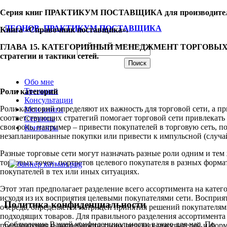
Серия книг ПРАКТИКУМ ПОСТАВЩИКА для производител
ЛЕОНОВ. ПРАКТИКУМ ПОСТАВЩИКА
Книга «Справочник поставщика».
ГЛАВА 15. КАТЕГОРИЙНЫЙ МЕНЕДЖМЕНТ ТОРГОВЫХ 
стратегии и тактики сетей.
Обо мне
Тренинги
Роли категорий
Консультации
Роли категорий определяют их важность для торговой сети, а п
Мои книги
соответствующих стратегий помогает торговой сети привлекать
Сервисы
своя роль, например – привести покупателей в торговую сеть, 
Контакты
незапланированные покупки или привести к импульсной (случа
Разные торговые сети могут назначать разные роли одним и тем
торговых точек, портретов целевого покупателя в разных форм
покупателей в тех или иных ситуациях.
Этот этап предполагает разделение всего ассортимента на катег
исходя из их восприятия целевыми покупателями сети. Восприя
Политика конфиденциальности
очередь, определяется матрицей принятия решений покупателями
подходящих товаров. Для правильного разделения ассортимента 
Соблюдение Вашей конфиденциальности важно для нас. По
предпочтения и потребности своих целевых покупателей и форм