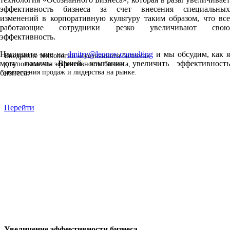
эффективность бизнеса за счет внесения специальных
изменений в корпоративную культуру таким образом, что все
работающие сотрудники резко увеличивают свою
эффективность.
Напишите мне на
dmitry@leonov.consulting
и мы обсудим, как я
Внедрение технологии «осознанного бизнеса»
могу помочь Вашей компании увеличить эффективность
для повышения эффективности бизнеса,
увеличения продаж и лидерства на рынке.
бизнеса.
Перейти
Увеличение эффективности бизнеса