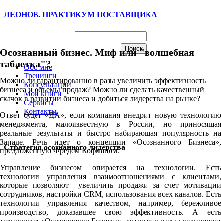
ЛЕОНОВ. ПРАКТИКУМ ПОСТАВЩИКА
Осознанный бизнес. Миф или "волшебная
таблетка"?
Обо мне
Тренинги
Можно ли гарантированно в разы увеличить эффективность
Консультации
бизнеса и объемы продаж? Можно ли сделать качественный
Мои книги
скачок в развитии бизнеса и добиться лидерства на рынке?
Сервисы
Контакты
Ответ будет «ДА», если компания внедрит новую технологию
менеджмента, малоизвестную в России, но приносящая
реальные результаты и быстро набирающая популярность на
Западе. Речь идет о концепции «Осознанного Бизнеса»,
Стратегия осознанного лидерства
предложенную Фредом Кофманом.
Управление бизнесом опирается на технологии. Есть
технологии управления взаимоотношениями с клиентами,
которые позволяют увеличить продажи за счет мотивации
сотрудников, настройки CRM, использования всех каналов. Есть
технологии управления качеством, например, бережливое
производство, доказавшее свою эффективность. А есть
технология «Осознанного Бизнеса», которая в разы увеличивает