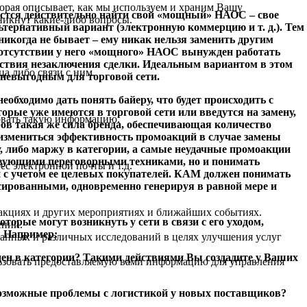
орая описывает, как мы используем и храним Вашу
дастся действительно найти свой «мощный» НАОС – свое
никнут какие-либо вопросы.
ьтернативный вариант (электронную коммерцию и т. д.). Тем
икогда не бывает – ему никак нельзя заменить другим
и отсутствии у него «мощного» НАОС вынужден работать
дствия незаключения сделки. Идеальным вариантом в этом
а либо связи с ним.
 невыгодным для торговой сети.
обходимо дать понять байеру, что будет происходить с
торые уже имеются в торговой сети или введутся на замену,
овать такую информацию.
ов такая же сила бренда, обеспечивающая количество
 измениться эффективность промоакций в случае замены
, либо маржу в категории, а самые неудачные промоакции
тствующими переговорными техниками, но и понимать
ес электронной почты и т.д.
 с учетом ее целевых покупателей. КАМ должен понимать
нсированными, одновременно генерируя в равной мере и
 акциях и других мероприятиях и ближайших событиях.
рые могут возникнуть у сети в связи с его уходом,
ений.
. Например:
данных и различных исследований в целях улучшения услуг
 цен в категории? Такими действиями Вы создадите у Ваших
ьзовать предоставляемую вами информацию для управления
возможные проблемы с логистикой у новых поставщиков?