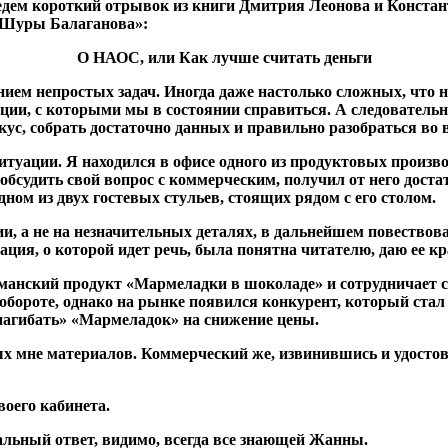
иведем короткий отрывок из книги Дмитрия Леонова и К
и Шуры Балаганова»:
О НАОС, или Как лучше считать деньги
ием непростых задач. Иногда даже настолько сложных, что н
ации, с которыми мы в состоянии справиться. А следователь
с, собрать достаточно данных и правильно разобраться во в
ситуации. Я находился в офисе одного из продуктовых произв
 обсудить свой вопрос с коммерческим, получил от него дос
ном из двух гостевых стульев, стоящих рядом с его столом.
и, а не на незначительных деталях, в дальнейшем повество
ция, о которой идет речь, была понятна читателю, даю ее кр
манский продукт «Мармеладки в шоколаде» и сотрудничает с
обороте, однако на рынке появился конкурент, который ста
 «нагибать» «Мармеладок» на снижение цены.
ных мне материалов. Коммерческий же, извинившись и удосто
воего кабинета.
альный ответ, видимо, всегда все знающей Жанны.