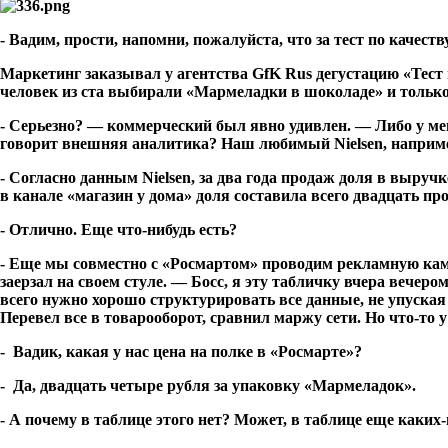
- Вадим, прости, напомни, пожалуйста, что за тест по качес
Маркетинг заказывал у агентства GfK Rus дегустацию «Тест
человек из ста выбирали «Мармеладки в шоколаде» и тольк
- Серьезно? — коммерческий был явно удивлен. — Либо у ме
говорит внешняя аналитика? Наш любимый Nielsen, наприме
- Согласно данным Nielsen, за два года продаж доля в выруч
в канале «магазин у дома» доля составила всего двадцать про
- Отлично. Еще что-нибудь есть?
- Еще мы совместно с «Росмартом» проводим рекламную кам
заерзал на своем стуле. — Босс, я эту табличку вчера вечеро
всего нужно хорошо структурировать все данные, не упуская н
Перевел все в товарооборот, сравнил маржу сети. Но что-то у
- Вадик, какая у нас цена на полке в «Росмарте»?
- Да, двадцать четыре рубля за упаковку «Мармеладок».
- А почему в таблице этого нет? Может, в таблице еще каких