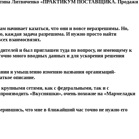
онстантина Литвиченко «ПРАКТИКУМ ПОСТАВЩИКА. Продажи
ам начинает казаться, что они и вовсе неразрешимы. Но,
но, каждая задача разрешима. И нужно просто найти
сех взаимосвязях.
одителей и был приглашен туда по вопросу, не имеющему к
таточно много вводных данных и для ускорения решения
вании я умышленно изменяю названия организаций-
аткое описание.
 крупными сетями, как с федеральными, так и с
л производить «Вкусняшки», очень похожие на «Мармеладки
верившись, что мне в ближайший час точно не нужно его