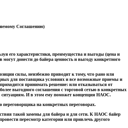
емому Соглашению)
уя его характеристики, преимущества и выгоды (цена и
в могут донести до байера ценность и выгоду конкретного
озиции силы, неизбежно приводит к тому, что рано или
годных для поставщика условиях и все возможные приемы и
приходится принимать решение: или отказываться от
я более выгодного соглашения с торговой сетью в конкретных
м ситуациям. И в этом ему поможет концепция НАОС.
о переговорщика на конкретных переговорах.
ствия такой замены для байера и для сети. К НАОС байер
 провести пересмотр категории или привлечь другого