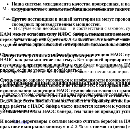
Наша система менеджмента качества проверенная, и на
Мы не раскрываем полученную от Вас информацию третьим л
сотрудничестве с новым поставщиком избежите таких п
Исключения:
Другие поставщики в нашей категории не могут проводи
свободных производственных мощностей.
В случае если необходимо — в соответствии с законом, с
органов на территории РФ — раскрыть вашу персональн
КАМ может ослабить силу НАОС байера, показывая возможные
уместно в целях безопасности, поддержания правопорядк
перехода на товар конкурентов. А такими негативными моме
В случае реорганизации, слияния или продажи мы може
ухудшением восприятия сети со стороны ее постоянных поку
Однако надо помнить, что использовать концепцию НАОС ну
Защита персональной информации
НАОС как размышление «на тему». Без хорошей предварител
результатов переговоров прийти к еще более негативным. Н
Мы предпринимаем меры предосторожности — включая админис
рисков, если не уметь им пользоваться.
недобросовестного использования, а также от несанкциониров
Очень важно заранее готовиться к необходимости возможног
Соблюдение вашей конфиденциальности на уров
различных розничных сетей, а не только тех, с которыми по
использовании концепции НАОС нужно обязательно отстраива
Для того чтобы убедиться, что ваша персональная информация
сравнивать себя с конкурентами, то при общении с сетями э
следим за исполнением мер соблюдения конфиденциальности.
Ведь чаще всего именно нюансы свойств и характеристик пр
виде работы с НАОС байера часто является ключом к усиле
Уведомление
уменьшением силы НАОС байера, тем чаще он проводит успеш
И вообще, переговоры с сетями можно считать борьбой за 
Наверх
практике выигрыша минимум в 2–3 % от стоимости (цены) к