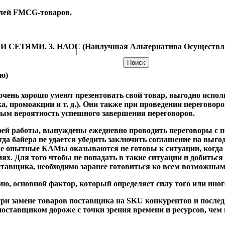
ей FMCG-товаров.
ТЯМИ. 3. НАОС (Наилучшая Альтернатива Осуществля
ю)
нь хорошо умеют презентовать свой товар, выгодно использ
, промоакции и т. д.). Они также при проведении переговоро
мым вероятность успешного завершения переговоров.
воей работы, вынуждены ежедневно проводить переговоры с п
огда байера не удается убедить заключить соглашение на вы
же опытные КАМы оказываются не готовы к ситуации, когда 
иях. Для того чтобы не попадать в такие ситуации и добитьс
тавщика, необходимо заранее готовиться ко всем возможны
 основной фактор, который определяет силу того или иног
при замене товаров поставщика на SKU конкурентов и послед
поставщиком дороже с точки зрения времени и ресурсов, чем