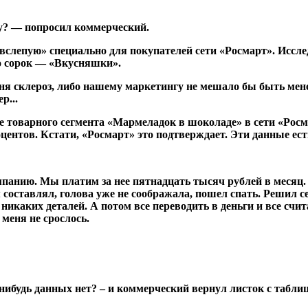
тву? — попросил коммерческий.
 вслепую» специально для покупателей сети «Росмарт». Исс
о сорок — «Вкусняшки».
ня склероз, либо нашему маркетингу не мешало бы быть мене
р...
ке товарного сегмента «Мармеладок в шоколаде» в сети «Росм
центов. Кстати, «Росмарт» это подтверждает. Эти данные есть
панию. Мы платим за нее пятнадцать тысяч рублей в месяц.
м составлял, голова уже не соображала, пошел спать. Решил с
икаких деталей. А потом все переводить в деньги и все счита
 меня не срослось.
-нибудь данных нет? – и коммерческий вернул листок с табли