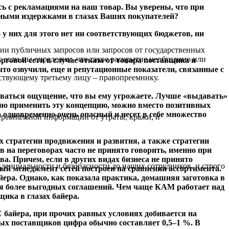
сь с рекламациями на наш товар. Вы уверены, что при
нными издержками в глазах Ваших покупателей?
у них для этого нет ни соответствующих бюджетов, ни
ании публичных запросов или запросов от государственных
если мы определим, что такое раскрытие необходимо или
овой сети в случае отказа от товара поставщика и
о озвучили, еще и репутационные показатели, связанные с
ствующему третьему лицу – правопреемнику.
ываться ощущение, что вы ему угрожаете. Лучше «выдавать»
жно применить эту концепцию, можно вместо позитивных
 одновременно очень опасный и несет в себе множество
рсональной информации от утраты, кражи, и
х стратегии продвижения и развития, а также стратегии
в на переговорах часто не принято говорить, именно при
. Причем, если в других видах бизнеса не принято
денциальности и безопасности до наших сотрудников, и строго
ный менеджмент сетей построен на сравнении ассортимента.
ера. Однако, как показала практика, домашняя заготовка в
ся более выгодных соглашений. Чем чаще КАМ работает над
ика в глазах байера.
 байера, при прочих равных условиях добивается на
ых поставщиков цифра обычно составляет 0,5–1 %. В