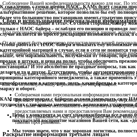
Соблюдение Вашей конфиденциальности важно для нас. По это
К сожалению, с точки зрения НАОС, КАМу будет сложно пров
информацию. Пожалуйста, ознакомьтесь с нашими правилами с
альтернативное решение, которое позволило бы ему полноцен
более что большинство поставщиков имеют стратегию присут
Сбор и использование персональной информации
каналом «непопадание в сеть». Со своей стороны, байеру 
только с НАОС байера – ослабляя его позицию и приводя ло
Под персональной информацией понимаются данные, которые м
случае является не просто декларация возможного отказа, а
От вас может быть запрошено предоставление вашей персональ
Чтобы работать с НАОС байера и показать ему возможные нег
категорийной матрицей в случае, если в сети не появится то
Ниже приведены некоторые примеры типов персональной инфо
выше, чем маржинальность, получаемая от товаров, предлож
продаж в штуках, и цена на полке, чтобы обеспечить прежн
Какую персональную информацию мы собираем:
поставщика? И это абсолютно не праздные вопросы, так как
делают и то и другое. Естественно, чтобы аргументированн
Когда вы оставляете заявку на сайте, мы можем собирать
принципы категорийного менеджмента, а также применять эт
ценообразование в категории, знать, какие бренды в катего
Как мы используем вашу персональную информацию:
маржу и оборот.
Собираемая нами персональная информация позволяет на
КАМ при переговорах с байером должен уменьшать силу НАОС 
Время от времени, мы можем использовать вашу персон
трудностях с товарным замещением, возможном ухудшении 
Мы также можем использовать персональную информацию 
предоставляемых нами и предоставления Вам рекомендац
Цены у конкурента за счет упаковки/бренда все равно 
Если вы принимаете участие в розыгрыше призов, конк
покупателей восприятие магазинов Вашей сети, как «до
такими программами.
Мы точно знаем, что у нас хорошая логистика, полно
Раскрытие информации третьим лицам