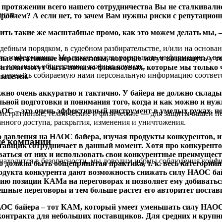
 протяжении всего нашего сотрудничества Вы не сталкивали
ицам.
роблем? А если нет, то зачем Вам нужны риски с репутацио
ть такие же масштабные промо, как это можем делать мы, – 
удебным порядком, в судебном разбирательстве, и/или на основ
ую информацию. Мы также можем раскрывать информацию о вас 
 негативные перспективы, которые могут возникнуть у торг
а, или иных общественно важных случаях.
нтами могут быть помимо финансовых, которые мы только чт
м передать собираемую нами персональную информацию соответ
пателей.
жно очень аккуратно и тактично. У байера не должно склад
ьной подготовки и понимания того, когда и как можно и ну
АОС – это очень эффективный инструмент в умелых руках, но
тративные, технические и физические — для защиты вашей пе
анного доступа, раскрытия, изменения и уничтожения.
о давления на НАОС байера, изучая продукты конкурентов, и
не компании
ставщик сотрудничает в данный момент. Хотя про конкуренто
ться от них и использовать свои конкурентные преимущества
 находится в безопасности, мы доводим нормы соблюдения конфи
то должна быть общепринятая практика, т. к. весь категорий
одукта конкурента дают возможность снижать силу НАОС бай
нию позиции КАМа на переговорах и позволяет ему добивать
ные переговоры и тем больше растет его авторитет поставщ
НАОС байера – тот КАМ, который умеет уменьшать силу НАОС
онтракта для небольших поставщиков. Для средних и крупн