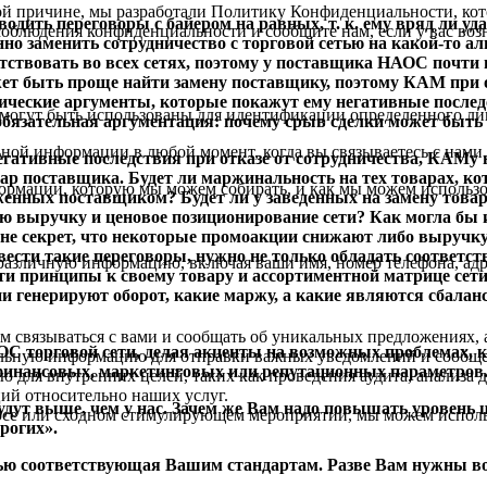
й причине, мы разработали Политику Конфиденциальности, кот
одить переговоры с байером на равных, т. к. ему вряд ли у
облюдения конфиденциальности и сообщите нам, если у вас воз
но заменить сотрудничество с торговой сетью на какой-то ал
ствовать во всех сетях, поэтому у поставщика НАОС почти н
может быть проще найти замену поставщику, поэтому КАМ пр
гические аргументы, которые покажут ему негативные после
огут быть использованы для идентификации определенного лиц
 обязательная аргументация: почему срыв сделки может быть
ной информации в любой момент, когда вы связываетесь с нами.
ативные последствия при отказе от сотрудничества, КАМу не
вар поставщика. Будет ли маржинальность на тех товарах, ко
рмации, которую мы можем собирать, и как мы можем использ
енных поставщиком? Будет ли у заведенных на замену товар
юю выручку и ценовое позиционирование сети? Как могла бы
 не секрет, что некоторые промоакции снижают либо выручку
о вести такие переговоры, нужно не только обладать соотве
 различную информацию, включая ваши имя, номер телефона, адр
и принципы к своему товару и ассортиментной матрице сети
рии генерируют оборот, какие маржу, а какие являются сбала
м связываться с вами и сообщать об уникальных предложениях,
торговой сети, делая акценты на возможных проблемах, кото
альную информацию для отправки важных уведомлений и сообщ
финансовых, маркетинговых или репутационных параметров
для внутренних целей, таких как проведения аудита, анализа 
ий относительно наших услуг.
будут выше, чем у нас. Зачем же Вам надо повышать уровень
урсе или сходном стимулирующем мероприятии, мы можем испол
рогих».
стью соответствующая Вашим стандартам. Разве Вам нужны 