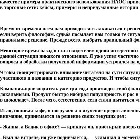
качестве примера практического использования НАОС пр
в торговые сети: кейсы, примеры и непридуманные истори
Время от времени всем нам приходится сталкиваться с решен
если верить философам, судьба посылает нам только те ситу
правильное решение. Прежде всего, выбрать правильный фоку
Некоторое время назад я стал свидетелем одной интересной 
данной ситуации никакого отношения. Я уже успел частично
вопроса и обработки полученной информации устроился на од
Чтобы сконцентрировать внимание читателя на сути ситуаци
участников и названия и категорию продуктов. И чтобы ситуа
Компания-производитель уже три года производит свой флаг
локальными. Продукт быстро набирал популярность и рос в 
в шоколаде». После чего, естественно, сети стали пытаться
Итак, попивая кофе, я погрузился в изучение предоставлен
внимание, принимается за решение своих текущих дел:
- Жанна, а Вадик в офисе? — крикнул он, приоткрыв дверь с
- Был на встрече, но уже поднимается, — услышал я момент