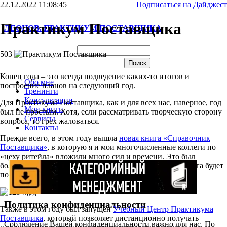
22.12.2022 11:08:45
Подписаться на Дайджест
Практикум Поставщика
ЛЕОНОВ. ПРАКТИКУМ ПОСТАВЩИКА
503
Конец года – это всегда подведение каких-то итогов и
Обо мне
построение планов на следующий год.
Тренинги
Консультации
Для Практикума Поставщика, как и для всех нас, наверное, год
Мои книги
был не простым. Хотя, если рассматривать творческую сторону
Сервисы
вопроса, то грех жаловаться.
Контакты
Прежде всего, в этом году вышла
новая книга «Справочник
Поставщика»
, в которую я и мои многочисленные коллеги по
«цеху ритейла» вложили много сил и времени. Это был
большой проект и большой труд и, я уверен, что эта книга будет
полезной многим людям, работающим на FMCG-рынке.
Политика конфиденциальности
Также в этом году был запущен
Учебный Центр Практикума
Поставщика
, который позволяет дистанционно получать
Соблюдение Вашей конфиденциальности важно для нас. По