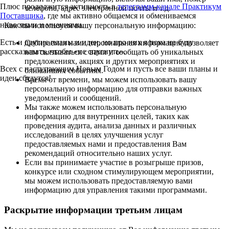
Плюс продолжится активность в
телеграмм-канале Практикум
телефона, адрес электронной почты и т.д.
Поставщика
, где мы активно общаемся и обмениваемся
новостями и мнениями.
Как мы используем вашу персональную информацию:
Есть и другие планы и идеи, но про них я пока не буду
Собираемая нами персональная информация позволяет
рассказывать, чтобы «не спугнуть».
нам связываться с вами и сообщать об уникальных
предложениях, акциях и других мероприятиях и
Всех с наступающим Новым Годом и пусть все ваши планы и
ближайших событиях.
идеи сбудутся!
Время от времени, мы можем использовать вашу
персональную информацию для отправки важных
уведомлений и сообщений.
Мы также можем использовать персональную
информацию для внутренних целей, таких как
проведения аудита, анализа данных и различных
исследований в целях улучшения услуг
предоставляемых нами и предоставления Вам
рекомендаций относительно наших услуг.
Если вы принимаете участие в розыгрыше призов,
конкурсе или сходном стимулирующем мероприятии,
мы можем использовать предоставляемую вами
информацию для управления такими программами.
Раскрытие информации третьим лицам