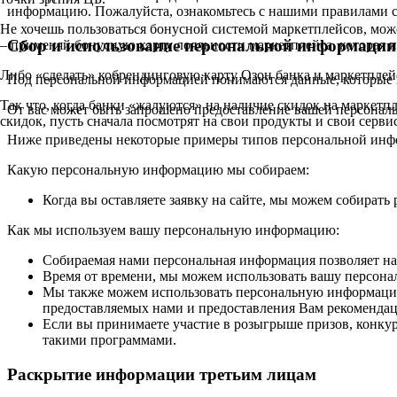
информацию. Пожалуйста, ознакомьтесь с нашими правилами с
Не хочешь пользоваться бонусной системой маркетплейсов, мож
Сбор и использование персональной информации
– применяй бонусную карту лояльности маркетплейса, которая п
Либо «сделать» кобрендинговую карту Озон банка и маркетплей
Под персональной информацией понимаются данные, которые м
Так что, когда банки «жалуются» на наличие скидок на маркетпл
От вас может быть запрошено предоставление вашей персональ
скидок, пусть сначала посмотрят на свои продукты и свои сервис
Ниже приведены некоторые примеры типов персональной инфо
Какую персональную информацию мы собираем:
Когда вы оставляете заявку на сайте, мы можем собирать
Как мы используем вашу персональную информацию:
Собираемая нами персональная информация позволяет на
Время от времени, мы можем использовать вашу персон
Мы также можем использовать персональную информацию 
предоставляемых нами и предоставления Вам рекомендац
Если вы принимаете участие в розыгрыше призов, конк
такими программами.
Раскрытие информации третьим лицам