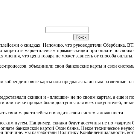
лейсами о скидках. Напомню, что руководители Сбербанка, ВТБ
 запретить маркетплейсам прямые скидки при оплате по своим ба
 мнения, что цена товара не может зависеть от способа оплаты.
нес-процессов, объединили свои банковские карты и свои систе
там кобрендинговые карты или предлагая клиентам различные п
предоставляли скидки и «плюшки» не по своим картам, а еще и п
и или точке продаж были доступны для всех покупателей, независ
ать свои маркетплейсы и вводить свои системы лояльности.
еским путем. Например, скидки будут доступны не по «картам Оз
 оплате банковской картой Озон банка. Некое техническое неудо
й причине, мы разработали Политику Конфиденциальности, кот