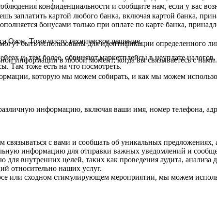
облюдения конфиденциальности и сообщите нам, если у вас воз
ешь заплатить картой любого банка, включая картой банка, пр
ополняется бонусами только при оплате по карте банка, принад
са Озон. Тоже чисто техническое решение.
огут быть использованы для идентификации определенного лиц
ейсах и, тем более, обвиняют маркетплейсы в неуплате налогов,
ной информации в любой момент, когда вы связываетесь с нами.
ы. Там тоже есть на что посмотреть.
рмации, которую мы можем собирать, и как мы можем использ
 различную информацию, включая ваши имя, номер телефона, адр
м связываться с вами и сообщать об уникальных предложениях,
альную информацию для отправки важных уведомлений и сообщ
для внутренних целей, таких как проведения аудита, анализа 
ий относительно наших услуг.
урсе или сходном стимулирующем мероприятии, мы можем испол