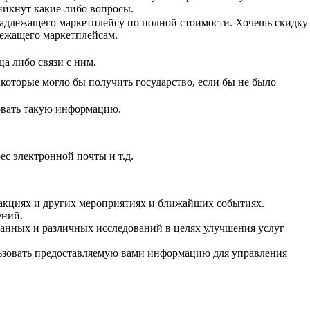
никнут какие-либо вопросы.
инадлежащего маркетплейсу по полной стоимости. Хочешь скидку
лежащего маркетплейсам.
а либо связи с ним.
 которые могло бы получить государство, если бы не было
овать такую информацию.
ес электронной почты и т.д.
 акциях и других мероприятиях и ближайших событиях.
ений.
данных и различных исследований в целях улучшения услуг
ьзовать предоставляемую вами информацию для управления