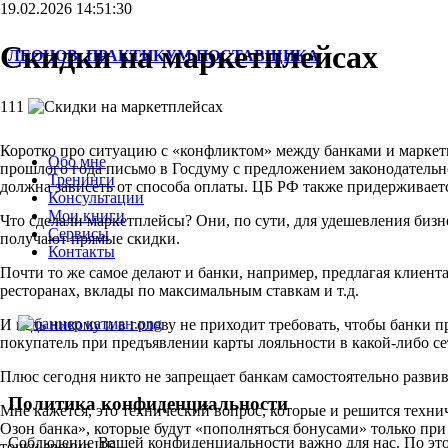
19.02.2026 14:51:30
Скидки на маркетплейсах
ЛЕОНОВ. ПРАКТИКУМ ПОСТАВЩИКА
111
Коротко про ситуацию с «конфликтом» между банками и маркетп
Обо мне
прошлого года письмо в Госдуму с предложением законодательно
Тренинги
должна зависеть от способа оплаты. ЦБ РФ также придерживается
Консультации
Мои книги
Что сделали маркетплейсы? Они, по сути, для удешевления биз
Сервисы
получают прямые скидки.
Контакты
Почти то же самое делают и банки, например, предлагая клиен
ресторанах, вклады по максимальным ставкам и т.д.
И ведь никому и в голову не приходит требовать, чтобы банки 
покупатель при предъявлении карты лояльности в какой-либо сет
Плюс сегодня никто не запрещает банкам самостоятельно развив
Политика конфиденциальности
Мне кажется, это технический вопрос, которые и решится технич
Озон банка», которые будут «пополняться бонусами» только при
Соблюдение Вашей конфиденциальности важно для нас. По это
точки зрения ЦБ.