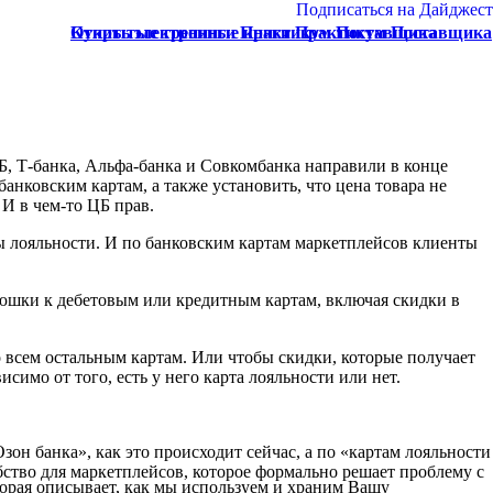
Подписаться на Дайджест
Купить электронные книги Практикум Поставщика
Открытые тренинги Практикум Поставщика
, Т-банка, Альфа-банка и Совкомбанка направили в конце
нковским картам, а также установить, что цена товара не
 И в чем-то ЦБ прав.
мы лояльности. И по банковским картам маркетплейсов клиенты
люшки к дебетовым или кредитным картам, включая скидки в
о всем остальным картам. Или чтобы скидки, которые получает
имо от того, есть у него карта лояльности или нет.
он банка», как это происходит сейчас, а по «картам лояльности
бство для маркетплейсов, которое формально решает проблему с
орая описывает, как мы используем и храним Вашу