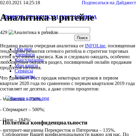
02.03.2021 14:25:18
Подписаться на Дайджест
Аналитика в ритейле
ЛЕОНОВ. ПРАКТИКУМ ПОСТАВЩИКА
429
Недавно вышла очередная аналитика от
INFOLine
, посвященная
Обо мне
тенденциям развития сетевого ритейла и стратегии торговых
Тренинги
сетей в условиях кризиса. Как и следовало ожидать, особенно
Консультации
любопытным оказался раздел, посвященный онлайн продажам
Мои книги
продуктов питания.
Сервисы
Контакты
Что удивляет? Рост продаж некоторых игроков в первом
квартале 2020 года по сравнению с первым кварталом 2019 года
составляет не десятки, а даже сотни процентов:
- Wildberries – 750%;
- Сбермаркет – 500%;
- Озон – 184%;
Политика конфиденциальности
- интернет-магазины Перекресток и Пятерочка – 135%.
Соблюдение Вашей конфиденциальности важно для нас. По