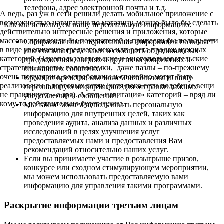
телефона, адрес электронной почты и т.д.
А ведь, раз уж в сети решили делать мобильное приложение с
возможностью навигации по магазину, можно было бы сделать
Как мы используем вашу персональную информацию:
действительно интересные решения и приложения, которые
массово привлекли бы покупателей и принесли бы пользу сети
Собираемая нами персональная информация позволяет
в виде увеличения среднего чека или роста продаж нужных
нам связываться с вами и сообщать об уникальных
категорий. Однопользовательские и многопользовательские
предложениях, акциях и других мероприятиях и
стратегии, квесты, головоломки, даже пазлы – по-прежнему
ближайших событиях.
очень популярны, востребованы и спокойно могут быть
Время от времени, мы можем использовать вашу
реализованы в торговых сетях (хотя пока сети подобные вещи
персональную информацию для отправки важных
не практикует – а зря). А вот «навигация» категорий – вряд ли
уведомлений и сообщений.
кому-то действительно будет нужна.
Мы также можем использовать персональную
информацию для внутренних целей, таких как
проведения аудита, анализа данных и различных
исследований в целях улучшения услуг
предоставляемых нами и предоставления Вам
рекомендаций относительно наших услуг.
Если вы принимаете участие в розыгрыше призов,
конкурсе или сходном стимулирующем мероприятии,
мы можем использовать предоставляемую вами
информацию для управления такими программами.
Раскрытие информации третьим лицам