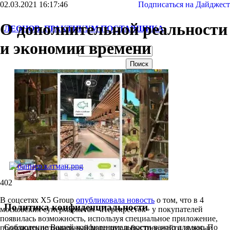
02.03.2021 16:17:46
Подписаться на Дайджест
О дополнительной реальности
ЛЕОНОВ. ПРАКТИКУМ ПОСТАВЩИКА
и экономии времени
Обо мне
Тренинги
Консультации
Мои книги
Сервисы
Контакты
402
В соцсетях Х5 Group
опубликовала новость
о том, что в 4
Политика конфиденциальности
московских супермаркетах «Перекресток» у покупателей
появилась возможность, используя специальное приложение,
Соблюдение Вашей конфиденциальности важно для нас. По
проложить оптимальный маршрут и быстрее найти нужные