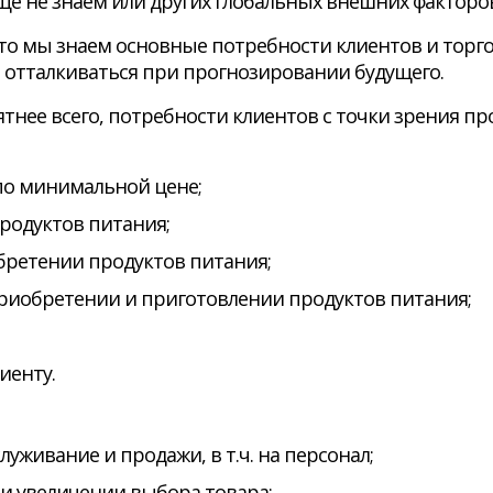
е не знаем или других глобальных внешних факторов
то мы знаем основные потребности клиентов и торго
 отталкиваться при прогнозировании будущего.
тнее всего, потребности клиентов с точки зрения пр
по минимальной цене;
родуктов питания;
бретении продуктов питания;
приобретении и приготовлении продуктов питания;
иенту.
уживание и продажи, в т.ч. на персонал;
 увеличении выбора товара;