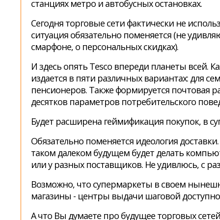
станциях метро и автобусных остановках.
Сегодня торговые сети фактически не испол
ситуация обязательно поменяется (не удивляю
смарфоне, о персональных скидках).
И здесь опять Tesco впереди планеты всей. К
издается в пяти различных вариантах: для сем
пенсионеров. Также формируется почтовая ра
десятков параметров потребительского повед
Будет расширена геймификация покупок, в су
Обязательно поменяется идеология доставки. Л
таком далеком будущем будет делать компью
или у разных поставщиков. Не удивлюсь, с ра
Возможно, что супермаркеты в своем нынешне
магазины - центры выдачи шаговой доступнос
А что Вы думаете про будущее торговых сетей