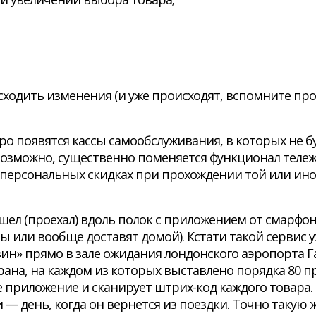
исходить изменения (и уже происходят, вспомните пр
оро появятся кассы самообслуживания, в которых не 
. Возможно, существенно поменяется функционал тележ
о персональных скидках при прохождении той или ино
ел (проехал) вдоль полок с приложением от смарфона
 или вообще доставят домой). Кстати такой сервис уж
ин» прямо в зале ожидания лондонского аэропорта Г
а, на каждом из которых выставлено порядка 80 пр
е приложение и сканирует штрих-код каждого товара.
и — день, когда он вернется из поездки. Точно такую