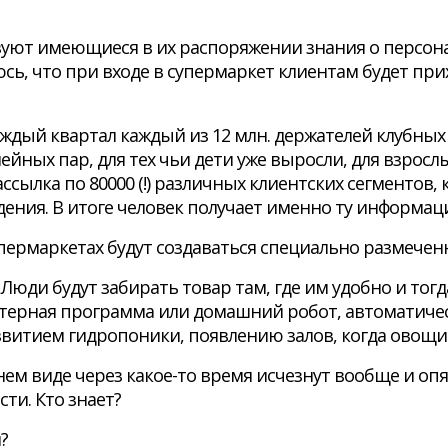
ьзуют имеющиеся в их распоряжении знания о персон
сь, что при входе в супермаркет клиентам будет при
аждый квартал каждый из 12 млн. держателей клубных
ейных пар, для тех чьи дети уже выросли, для взрослы
ссылка по 80000 (!) различных клиентских сегментов
ения. В итоге человек получает именно ту информац
пермаркетах будут создаваться специально размечен
юди будут забирать товар там, где им удобно и тогда
терная программа или домашний робот, автоматичес
звитием гидропоники, появлению залов, когда овощи 
м виде через какое-то время исчезнут вообще и опя
ти. Кто знает?
?