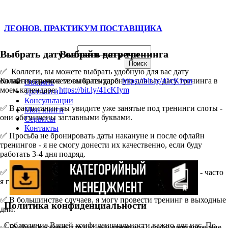
ЛЕОНОВ. ПРАКТИКУМ ПОСТАВЩИКА
Выбрать дату онлайн встречи
Выбрать дату тренинга
✅ Коллеги, вы можете выбрать удобную для вас дату
Коллеги, вы можете выбрать удобную для вас дату тренинга в
онлайн встречи в моем календаре:
https://bit.ly/41cKIym
Обо мне
моем календаре:
https://bit.ly/41cKIym
Тренинги
Консультации
✅ В расписании вы увидите уже занятые под тренинги слоты -
Мои книги
они обозначены заглавными буквами.
Сервисы
Контакты
✅ Просьба не бронировать даты накануне и после офлайн
тренингов - я не смогу донести их качественно, если буду
работать 3-4 дня подряд.
✅ Если вы увидите в расписании встречи (не тренинги) - часто
я готов их отменить ради тренинга.
✅ В большинстве случаев, я могу провести тренинг в выходные
Политика конфиденциальности
дни.
Соблюдение Вашей конфиденциальности важно для нас. По
✅ Выбрав удобные для вас дни тренинга - сразу напишите мне