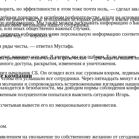
орить, но эффективности в этом тоже почти ноль, — сделал зак
удебным порядком, в судебном разбирательстве, и/или на основ
о не имеет смысла. В подобных историях решение о взятке при
ую информацию. Мы также можем раскрывать информацию о вас 
финансовой мотивации нашего сотрудника.
а, или иных общественно важных случаях.
м передать собираемую нами персональную информацию соответ
льный ход? — спросил я.
ши ряды чисты, — ответил Мустафа.
ветит, виновен или нет. Я уверен, мы все поймем. Если винове
тративные, технические и физические — для защиты вашей пе
анного доступа, раскрытия, изменения и уничтожения.
зашел начальник СБ. Он оглядел всех нас суровым взором, ледян
не компании
, чтобы его услышали все сотрудники. Через пятнадцать минут я
м молчании и сопровождалось встревоженными взглядами наших 
 находится в безопасности, мы доводим нормы соблюдения конфи
воженным полушепотом попытался выяснить ситуацию Игорь.
ссчитывая вывести его из эмоционального равновесия.
ном.
аявлением на увольнение по собственному желанию от сегодняшн