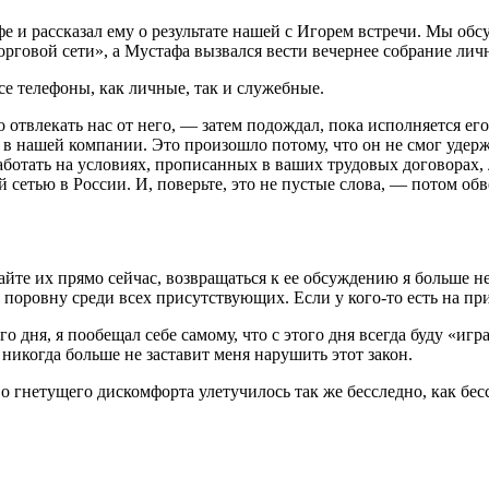
фе и рассказал ему о результате нашей с Игорем встречи. Мы об
орговой сети», а Мустафа вызвался вести вечернее собрание лич
е телефоны, как личные, так и служебные.
отвлекать нас от него, — затем подождал, пока исполняется ег
в нашей компании. Это произошло потому, что он не смог удерж
 работать на условиях, прописанных в ваших трудовых договорах
 сетью в России. И, поверьте, это не пустые слова, — потом о
задайте их прямо сейчас, возвращаться к ее обсуждению я больше
 поровну среди всех присутствующих. Если у кого-то есть на при
 дня, я пообещал себе самому, что с этого дня всегда буду «игр
никогда больше не заставит меня нарушить этот закон.
о гнетущего дискомфорта улетучилось так же бесследно, как бес