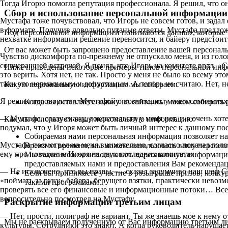
Тогда Игорю помогла репутация профессионала. Я решил, что он
Сбор и использование персональной информации
Мустафа тоже почувствовал, что Игорь не совсем готов, и зад
в формате. Получив довольно путаные ответы, Мустафа предлож
Под персональной информацией понимаются данные, которые м
нехватке информации решение переносится, и байеру предсто
От вас может быть запрошено предоставление вашей персональ
Чувство дискомфорта по-прежнему не отпускало меня, и из гол
со вчерашней встречей. Я понял, что Игорь на комитете врал. 
Ниже приведены некоторые примеры типов персональной инфо
это верить. Хотя нет, не так. Просто у меня не было ко всему э
таки это нормальным и допустимым. А теперь не считаю. Нет, н
Какую персональную информацию мы собираем:
Я решил поговорить с Мустафой о возникших у меня сомнениях. 
Когда вы оставляете заявку на сайте, мы можем собирать
— Мустафа, сразу скажу, доказательств у меня нет, и я очень хот
Как мы используем вашу персональную информацию:
подумал, что у Игоря может быть личный интерес к данному по
Собираемая нами персональная информация позволяет на
Мустафа посмотрел на меня внимательно, согласно покачал голо
Время от времени, мы можем использовать вашу персон
ему про поведение Игоря на двух последних комитетах.
Мы также можем использовать персональную информацию 
предоставляемых нами и предоставления Вам рекомендац
–– Не исключено, что вы правы, — сказал задумчиво наш шеф С
Если вы принимаете участие в розыгрыше призов, конк
«поймать за руку» байера, берущего взятки, практически невозм
такими программами.
проверять все его финансовые и информационные потоки… Все э
вопросительно посмотрел на Мустафу.
Раскрытие информации третьим лицам
— Нет, прости, полиграф не вариант. Ты же знаешь мое к нему 
Мы не раскрываем полученную от Вас информацию третьим л
культуры. Сотрудники это знают. А когда руководитель нарушае