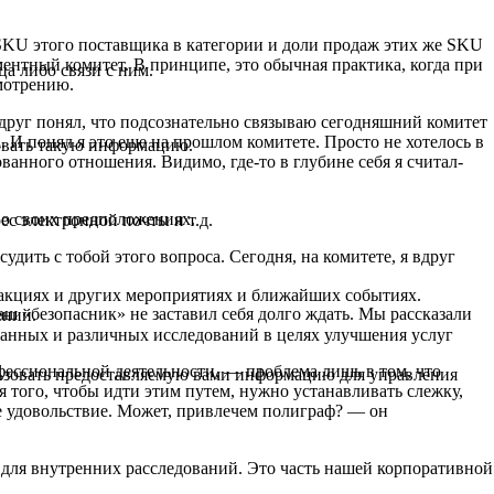
 SKU этого поставщика в категории и доли продаж этих же SKU
ентный комитет. В принципе, это обычная практика, когда при
а либо связи с ним.
мотрению.
друг понял, что подсознательно связываю сегодняшний комитет
 И понял я это еще на прошлом комитете. Просто не хотелось в
овать такую информацию.
ованного отношения. Видимо, где-то в глубине себя я считал-
 о своих предположениях.
ес электронной почты и т.д.
судить с тобой этого вопроса. Сегодня, на комитете, я вдруг
 акциях и других мероприятиях и ближайших событиях.
аш «безопасник» не заставил себя долго ждать. Мы рассказали
ений.
данных и различных исследований в целях улучшения услуг
фессиональной деятельности, — проблема лишь в том, что
ьзовать предоставляемую вами информацию для управления
я того, чтобы идти этим путем, нужно устанавливать слежку,
е удовольствие. Может, привлечем полиграф? — он
 для внутренних расследований. Это часть нашей корпоративной