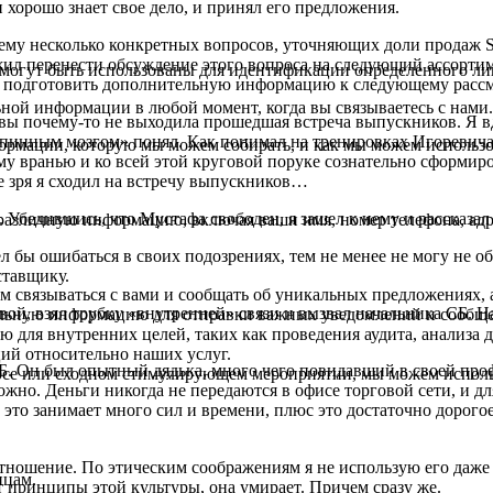
 хорошо знает свое дело, и принял его предложения.
ал ему несколько конкретных вопросов, уточняющих доли продаж
ил перенести обсуждение этого вопроса на следующий ассортим
огут быть использованы для идентификации определенного лиц
ит подготовить дополнительную информацию к следующему расс
ной информации в любой момент, когда вы связываетесь с нами.
овы почему-то не выходила прошедшая встреча выпускников. Я в
«Спинным мозгом» понял. Как понимал на тренировках Игоревича.
рмации, которую мы можем собирать, и как мы можем использ
тому вранью и ко всей этой круговой поруке сознательно сформир
е зря я сходил на встречу выпускников…
Убедившись, что Мустафа свободен, я зашел к нему и рассказал
 различную информацию, включая ваши имя, номер телефона, адр
ел бы ошибаться в своих подозрениях, тем не менее не могу не об
ставщику.
м связываться с вами и сообщать об уникальных предложениях,
вой, взял трубку «внутренней» связи и вызвал начальника СБ. Н
альную информацию для отправки важных уведомлений и сообщ
для внутренних целей, таких как проведения аудита, анализа 
ий относительно наших услуг.
Б. Он был опытный дядька, много чего повидавший в своей про
урсе или сходном стимулирующем мероприятии, мы можем испол
ожно. Деньги никогда не передаются в офисе торговой сети, и дл
то занимает много сил и времени, плюс это достаточно дорого
отношение. По этическим соображениям я не использую его даже
ицам.
т принципы этой культуры, она умирает. Причем сразу же.