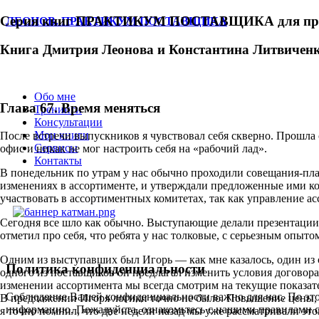
Серия книг ПРАКТИКУМ ПОСТАВЩИКА для прои
ЛЕОНОВ. ПРАКТИКУМ ПОСТАВЩИКА
Книга Дмитрия Леонова и Константина Литвичен
Обо мне
Глава 67. Время меняться
Тренинги
Консультации
Мои книги
После встречи выпускников я чувствовал себя скверно. Прошла 
Сервисы
офис и никак не мог настроить себя на «рабочий лад».
Контакты
В понедельник по утрам у нас обычно проходили совещания-пл
изменениях в ассортименте, и утверждали предложенные ими ко
участвовать в ассортиментных комитетах, так как управление а
Сегодня все шло как обычно. Выступающие делали презентации
отметил про себя, что ребята у нас толковые, с серьезным опыто
Одним из выступавших был Игорь — как мне казалось, один из с
Политика конфиденциальности
одного из поставщиков он предлагал изменить условия договор
изменении ассортимента мы всегда смотрим на текущие показате
Соблюдение Вашей конфиденциальности важно для нас. По это
В предложении Игоря логики точно не было. Повышение цены, да
информацию. Пожалуйста, ознакомьтесь с нашими правилами с
я точно помнил, что две недели назад мы уже рассматривали эт