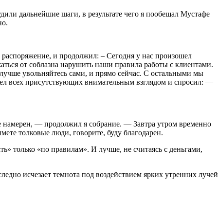
судили дальнейшие шаги, в результате чего я пообещал Мустафе
но.
о распоряжение, и продолжил: – Сегодня у нас произошел
аться от соблазна нарушить наши правила работы с клиентами.
, лучше увольняйтесь сами, и прямо сейчас. С остальными мы
бвел всех присутствующих внимательным взглядом и спросил: —
 не намерен, — продолжил я собрание. — Завтра утром временно
мете толковые люди, говорите, буду благодарен.
ать» только «по правилам». И лучше, не считаясь с деньгами,
следно исчезает темнота под воздействием ярких утренних лучей