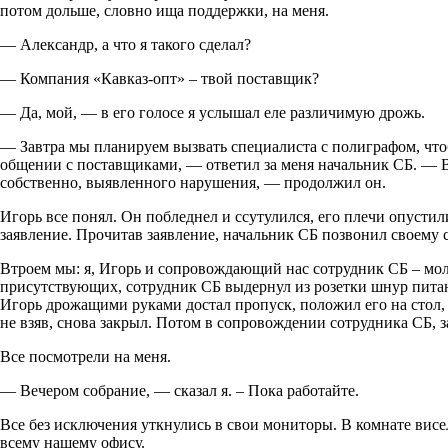
потом дольше, словно ища поддержки, на меня.
— Александр, а что я такого сделал?
–– Компания «Кавказ-опт» – твой поставщик?
–– Да, мой, — в его голосе я услышал еле различимую дрожь.
–– Завтра мы планируем вызвать специалиста с полиграфом, чт
общении с поставщиками, — ответил за меня начальник СБ. — 
собственно, выявленного нарушения, — продолжил он.
Игорь все понял. Он побледнел и ссутулился, его плечи опустил
заявление. Прочитав заявление, начальник СБ позвонил своему 
Втроем мы: я, Игорь и сопровождающий нас сотрудник СБ – мол
присутствующих, сотрудник СБ выдернул из розетки шнур питани
Игорь дрожащими руками достал пропуск, положил его на стол,
не взяв, снова закрыл. Потом в сопровождении сотрудника СБ, 
Все посмотрели на меня.
— Вечером собрание, — сказал я. – Пока работайте.
Все без исключения уткнулись в свои мониторы. В комнате висе
всему нашему офису.