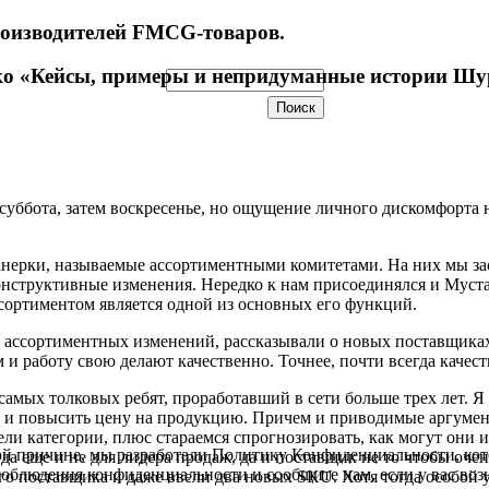
зводителей FMCG-товаров.
ко «Кейсы, примеры и непридуманные истории Шу
суббота, затем воскресенье, но ощущение личного дискомфорта 
анерки, называемые ассортиментными комитетами. На них мы з
нструктивные изменения. Нередко к нам присоединялся и Муста
ссортиментом является одной из основных его функций.
 ассортиментных изменений, рассказывали о новых поставщиках
м и работу свою делают качественно. Точнее, почти всегда качест
амых толковых ребят, проработавший в сети больше трех лет. Я 
а и повысить цену на продукцию. Причем и приводимые аргумен
ли категории, плюс стараемся спрогнозировать, как могут они и
й причине, мы разработали Политику Конфиденциальности, кот
 еще и не для лидера продаж, да и поставщик не то чтобы очень
облюдения конфиденциальности и сообщите нам, если у вас воз
ого поставщика и даже ввели два новых SKU. Хотя тогда особой