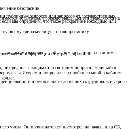
лючение безопасник.
ании публичных запросов или запросов от государственных
нимается не КАМом, а гораздо выше. Деньги выделяются на
если мы определим, что такое раскрытие необходимо или
ствующему третьему лицу – правопреемнику.
н — уволим. Не виновен — объясним ситуацию и извинимся.
рсональной информации от утраты, кражи, и
ым, не предполагающим отказов тоном попросил меня зайти к
 вернулся за Игорем и попросил его пройти со мной в кабинет
коллег.
денциальности и безопасности до наших сотрудников, и строго
его числа. Он прочитал текст, посмотрел на начальника СБ,