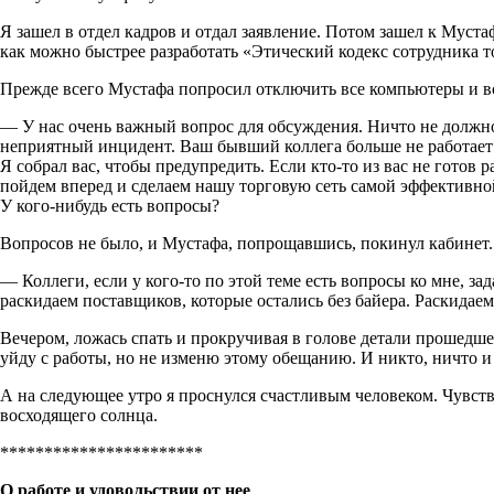
Я зашел в отдел кадров и отдал заявление. Потом зашел к Муста
как можно быстрее разработать «Этический кодекс сотрудника т
Прежде всего Мустафа попросил отключить все компьютеры и вс
— У нас очень важный вопрос для обсуждения. Ничто не должно 
неприятный инцидент. Ваш бывший коллега больше не работает 
Я собрал вас, чтобы предупредить. Если кто-то из вас не готов
пойдем вперед и сделаем нашу торговую сеть самой эффективной
У кого-нибудь есть вопросы?
Вопросов не было, и Мустафа, попрощавшись, покинул кабинет.
–– Коллеги, если у кого-то по этой теме есть вопросы ко мне, 
раскидаем поставщиков, которые остались без байера. Раскидаем
Вечером, ложась спать и прокручивая в голове детали прошедшего
уйду с работы, но не изменю этому обещанию. И никто, ничто и 
А на следующее утро я проснулся счастливым человеком. Чувств
восходящего солнца.
***********************
О работе и удовольствии от нее