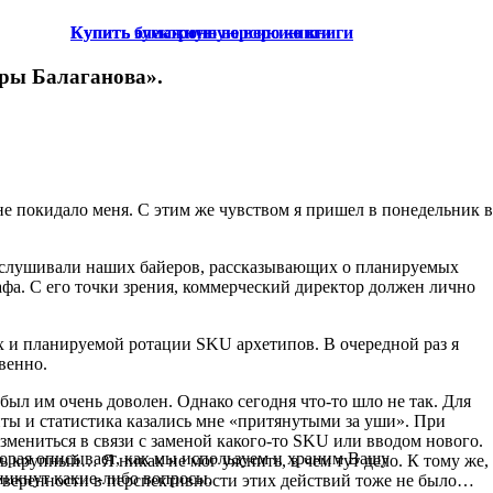
Купить электронную версию книги
Купить бумажную версию книги
ры Балаганова».
не покидало меня. С этим же чувством я пришел в понедельник в
аслушивали наших байеров, рассказывающих о планируемых
фа. С его точки зрения, коммерческий директор должен лично
 и планируемой ротации SKU архетипов. В очередной раз я
венно.
был им очень доволен. Однако сегодня что-то шло не так. Для
ты и статистика казались мне «притянутыми за уши». При
змениться в связи с заменой какого-то SKU или вводом нового.
орая описывает, как мы используем и храним Вашу
 крупный… Я никак не мог уяснить, в чем тут дело. К тому же,
никнут какие-либо вопросы.
 уверенности в перспективности этих действий тоже не было…