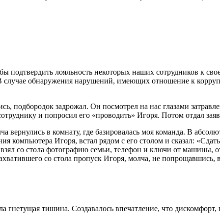
обы подтвердить лояльность некоторых наших сотрудников к сво
В случае обнаружения нарушений, имеющих отношение к коррупц
ись, подбородок задрожал. Он посмотрел на нас глазами затравле
сотруднику и попросил его «проводить» Игоря. Потом отдал заяв
ча вернулись в комнату, где базировалась моя команда. В абс
я компьютера Игоря, встал рядом с его столом и сказал: «Сдать
 взял со стола фотографию семьи, телефон и ключи от машины, 
захватившего со стола пропуск Игоря, молча, не попрощавшись,
ла гнетущая тишина. Создавалось впечатление, что дискомфорт, 