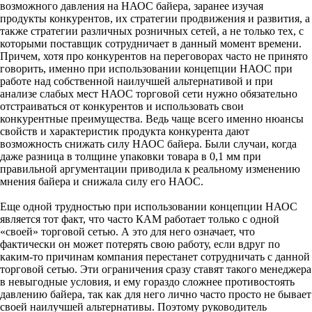
возможного давления на НАОС байера, заранее изучая
продукты конкурентов, их стратегии продвижения и развития, а
также стратегии различных розничных сетей, а не только тех, с
которыми поставщик сотрудничает в данный момент времени.
Причем, хотя про конкурентов на переговорах часто не принято
говорить, именно при использовании концепции НАОС при
работе над собственной наилучшей альтернативой и при
анализе слабых мест НАОС торговой сети нужно обязательно
отстраиваться от конкурентов и использовать свои
конкурентные преимущества. Ведь чаще всего именно нюансы
свойств и характеристик продукта конкурента дают
возможность снижать силу НАОС байера. Были случаи, когда
даже разница в толщине упаковки товара в 0,1 мм при
правильной аргументации приводила к реальному изменению
мнения байера и снижала силу его НАОС.
Еще одной трудностью при использовании концепции НАОС
является тот факт, что часто КАМ работает только с одной
«своей» торговой сетью. А это для него означает, что
фактически он может потерять свою работу, если вдруг по
каким-то причинам компания перестанет сотрудничать с данной
торговой сетью. Эти ограничения сразу ставят такого менеджера
в невыгодные условия, и ему гораздо сложнее противостоять
давлению байера, так как для него лично часто просто не бывает
своей наилучшей альтернативы. Поэтому руководитель