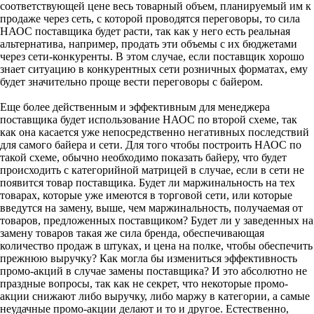
соответствующей цене весь товарный объем, планируемый им к
продаже через сеть, с которой проводятся переговоры, то сила
НАОС поставщика будет расти, так как у него есть реальная
альтернатива, например, продать эти объемы с их бюджетами
через сети-конкуренты. В этом случае, если поставщик хорошо
знает ситуацию в конкурентных сети розничных форматах, ему
будет значительно проще вести переговоры с байером.
Еще более действенным и эффективным для менеджера
поставщика будет использование НАОС по второй схеме, так
как она касается уже непосредственно негативных последствий
для самого байера и сети. Для того чтобы построить НАОС по
такой схеме, обычно необходимо показать байеру, что будет
происходить с категорийной матрицей в случае, если в сети не
появится товар поставщика. Будет ли маржинальность на тех
товарах, которые уже имеются в торговой сети, или которые
введутся на замену, выше, чем маржинальность, получаемая от
товаров, предложенных поставщиком? Будет ли у заведенных на
замену товаров такая же сила бренда, обеспечивающая
количество продаж в штуках, и цена на полке, чтобы обеспечить
прежнюю выручку? Как могла бы измениться эффективность
промо-акций в случае замены поставщика? И это абсолютно не
праздные вопросы, так как не секрет, что некоторые промо-
акции снижают либо выручку, либо маржу в категории, а самые
неудачные промо-акции делают и то и другое. Естественно,