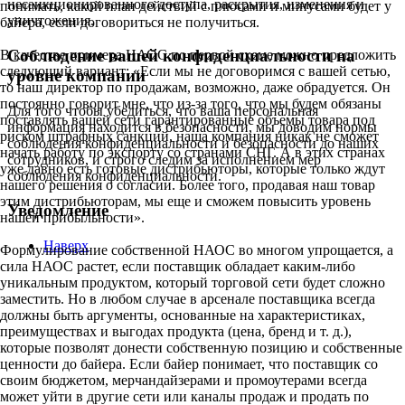
несанкционированного доступа, раскрытия, изменения и
понимать, какой план действий с плюсами и минусами будет у
уничтожения.
байера, если договориться не получиться.
Соблюдение вашей конфиденциальности на
В качестве примера НАОС по первой схеме можно предложить
следующий вариант: «Если мы не договоримся с вашей сетью,
уровне компании
то наш директор по продажам, возможно, даже обрадуется. Он
постоянно говорит мне, что из-за того, что мы будем обязаны
Для того чтобы убедиться, что ваша персональная
поставлять вашей сети гарантированные объемы товара под
информация находится в безопасности, мы доводим нормы
риском штрафных санкций, наша компания никак не сможет
соблюдения конфиденциальности и безопасности до наших
начать работу по экспорту со странами СНГ. А в этих странах
сотрудников, и строго следим за исполнением мер
уже давно есть готовые дистрибьюторы, которые только ждут
соблюдения конфиденциальности.
нашего решения о согласии. Более того, продавая наш товар
этим дистрибьюторам, мы еще и сможем повысить уровень
Уведомление
нашей прибыльности».
Наверх
Формулирование собственной НАОС во многом упрощается, а
сила НАОС растет, если поставщик обладает каким-либо
уникальным продуктом, который торговой сети будет сложно
заместить. Но в любом случае в арсенале поставщика всегда
должны быть аргументы, основанные на характеристиках,
преимуществах и выгодах продукта (цена, бренд и т. д.),
которые позволят донести собственную позицию и собственные
ценности до байера. Если байер понимает, что поставщик со
своим бюджетом, мерчандайзерами и промоутерами всегда
может уйти в другие сети или каналы продаж и продать по