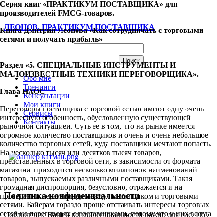
Серия книг «ПРАКТИКУМ ПОСТАВЩИКА» для
производителей FMCG-товаров.
ЛЕОНОВ. ПРАКТИКУМ ПОСТАВЩИКА
Книга Дмитрия Леонова «Как сотрудничать с торговыми
сетями и получать прибыль»
Раздел «5. СПЕЦИАЛЬНЫЕ ИНСТРУМЕНТЫ И
МАЛОИЗВЕСТНЫЕ ТЕХНИКИ ПЕРЕГОВОРЩИКА».
Обо мне
Тренинги
Глава НАОС
Консультации
Мои книги
Переговоры поставщика с торговой сетью имеют одну очень
Сервисы
интересную особенность, обусловленную существующей
Контакты
рыночной ситуацией. Суть её в том, что на рынке имеется
огромное количество поставщиков и очень и очень небольшое
количество торговых сетей, куда поставщики мечтают попасть.
На несколько тысяч или десятков тысяч товаров,
представленных в торговой сети, в зависимости от формата
магазина, приходится несколько миллионов наименований
товаров, выпускаемых различными поставщиками. Такая
громадная диспропорция, безусловно, отражается и на
Политика конфиденциальности
проведении переговоров между поставщиком и торговыми
сетями. Байерам гораздо проще отстаивать интересы торговых
сетей на переговорах с поставщиками, потому что у них всегда
Соблюдение Вашей конфиденциальности важно для нас. По