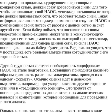
менеджера по продажам, курирующего переговоры с
конкретной сетью, должен сразу договориться с ним: для того
чтобы использовать свой НАОС, менеджер поставщика никогда
не должен признаваться сети, что работает только с ней. Такая
информация лишает менеджера возможности озвучить НАОС о
компенсации своих потерь от работы с данной сетью за счет
другой сети. Если байер поймет, что поставщик со своим
бюджетом и промо-акциями может уйти в конкурирующую
торговую сеть и там реализовать по выгодной цене весь товар,
предназначенный для байера данной сети, то сила НАОС
поставщика в глазах байера будет расти. Ведь так он увидит, что
у поставщика есть реальная альтернатива сотрудничеству с его
торговой сетью.
Другой трудностью является необходимость «оцифровки»
НАОС на этапе подготовки. Поставщику приходится каким-то
образом сравнивать различные альтернативы, приводя их к
одному «формату». Обычно оценка идет в денежном
выражении, например, при уходе в какие-то другие торговые
сети или в «традиционную розницу». Это требует от
поставщика определенных дополнительных аналитических
навыков и компетенций, которые необходимы для проведения
такого анализа.
Однако, как показала практика, домашняя заготовка в виде