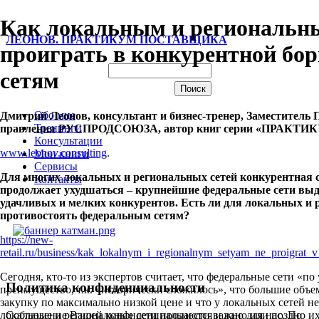
Как локальным и региональны
ЛЕОНОВ. ПРАКТИКУМ ПОСТАВЩИКА
проиграть в конкурентной бо
сетям
Обо мне
Дмитрий Леонов, консультант и бизнес-тренер, Заместитель 
Тренинги
правления РУСПРОДСОЮЗА, автор книг серии «ПРАК
Консультации
www.leonov.consulting
.
Мои книги
Сервисы
Для многих локальных и региональных сетей конкурентная 
Контакты
продолжает ухудшаться – крупнейшие федеральные сети выд
удачливых и мелких конкурентов. Есть ли для локальных и 
противостоять федеральным сетям?
https://new-
retail.ru/business/kak_lokalnym_i_regionalnym_setyam_ne_proigrat
Сегодня, кто-то из экспертов считает, что федеральные сети «
Политика конфиденциальности
преимущество, т.к. «исторически сложилось», что большие объе
закупку по максимально низкой цене и что у локальных сетей не
локальные и региональные сети продаются и рано или поздно их
Соблюдение Вашей конфиденциальности важно для нас. По