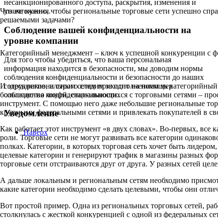
несанкционированного доступа, раскрытия, изменения и
Что же нужно, чтобы региональные торговые сети успешно спра
уничтожения.
решаемыми задачами?
Соблюдение вашей конфиденциальности на
уровне компании
Категорийный менеджмент – ключ к успешной конкуренции с ф
Для того чтобы убедиться, что ваша персональная
информация находится в безопасности, мы доводим нормы
соблюдения конфиденциальности и безопасности до наших
сотрудников, и строго следим за исполнением мер
И здесь региональным сетям приходит на помощь категорийный
соблюдения конфиденциальности.
большинство людей, сталкивающихся с торговыми сетями – про
инструмент. С помощью него даже небольшие региональные тор
крупными федеральными сетями и привлекать покупателей в св
Уведомление
Как работает этот инструмент «в двух словах». Во-первых, все 
Наверх
роли. Торговые сети не могут развивать все категории одинаково
полках. Категории, в которых торговая сеть хочет быть лидеро
целевые категории и генерируют трафик в магазины разных фор
торговые сети отстраиваются друг от друга. У разных сетей це
А дальше локальным и региональным сетям необходимо присмотр
какие категории необходимо сделать целевыми, чтобы они отлич
Вот простой пример. Одна из региональных торговых сетей, раб
столкнулась с жесткой конкуренцией с одной из федеральных сет