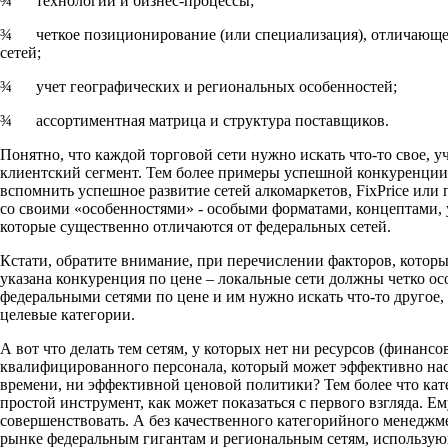
¾ технологии и бизнес-процессы;
¾ четкое позиционирование (или специализация), отличающе
сетей;
¾ учет географических и региональных особенностей;
¾ ассортиментная матрица и структура поставщиков.
Понятно, что каждой торговой сети нужно искать что-то свое, 
клиентский сегмент. Тем более примеры успешной конкуренции 
вспомнить успешное развитие сетей алкомаркетов, FixPrice или
со своими «особенностями» - особыми форматами, концептами, 
которые существенно отличаются от федеральных сетей.
Кстати, обратите внимание, при перечислении факторов, которы
указана конкуренция по цене – локальные сети должны четко осо
федеральными сетями по цене и им нужно искать что-то другое,
целевые категории.
А вот что делать тем сетям, у которых нет ни ресурсов (финансов
квалифицированного персонала, который может эффективно на
времени, ни эффективной ценовой политики? Тем более что кат
простой инструмент, как может показаться с первого взгляда. Е
совершенствовать. А без качественного категорийного менеджме
рынке федеральным гигантам и региональным сетям, использу