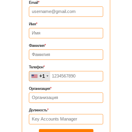
Email
*
Имя
*
Фамилия
*
Телефон
*
+1
+1
Организация
*
Должность
*