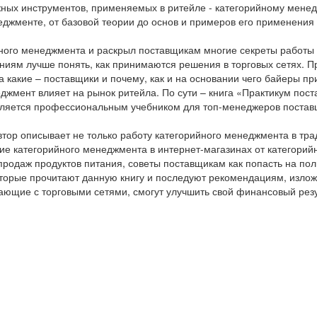
ных инструментов, применяемых в ритейле - категорийному менедж
жменте, от базовой теории до основ и примеров его применения в
ного менеджмента и раскрыл поставщикам многие секреты работы р
ям лучше понять, как принимаются решения в торговых сетях. Проч
 а какие – поставщики и почему, как и на основании чего байеры п
еджмент влияет на рынок ритейла. По сути – книга «Практикум по
вляется профессиональным учебником для топ-менеджеров поставщ
втор описывает не только работу категорийного менеджмента в тра
ие категорийного менеджмента в интернет-магазинах от категорий
продаж продуктов питания, советы поставщикам как попасть на по
торые прочитают данную книгу и последуют рекомендациям, излож
чающие с торговыми сетями, смогут улучшить свой финансовый резу