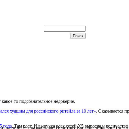
т какое-то подсознательное недоверие.
зался худшим для российского ритейла за 10 лет»
. Оказывается п
5 года
. Там рост. И выручка всех сетей Х5 выросла и количество
й причине, мы разработали Политику Конфиденциальности, кот