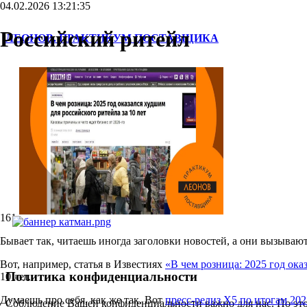
04.02.2026 13:21:35
Российский ритейл
ЛЕОНОВ. ПРАКТИКУМ ПОСТАВЩИКА
Обо мне
Тренинги
Консультации
Мои книги
Сервисы
Контакты
161
Бывает так, читаешь иногда заголовки новостей, а они вызываю
Вот, например, статья в Известиях
«В чем розница: 2025 год ока
Политика конфиденциальности
10 лет.
Думаешь про себя, как же так. Вот
пресс-релиз Х5 по итогам 202
Соблюдение Вашей конфиденциальности важно для нас. По это