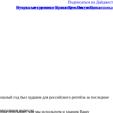
Подписаться на Дайджест
Купить электронные книги Практикум Поставщика
Открытые тренинги Практикум Поставщика
рошлый год был худшим для российского ритейла за последние
 магазинов выросло.
орая описывает, как мы используем и храним Вашу