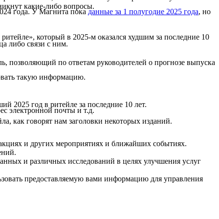
никнут какие-либо вопросы.
024 года. У Магнита пока
данные за 1 полугодие 2025 года
, но
 ритейле», который в 2025-м оказался худшим за последние 10
а либо связи с ним.
ель, позволяющий по ответам руководителей о прогнозе выпуска
овать такую информацию.
ший 2025 год в ритейле за последние 10 лет.
ес электронной почты и т.д.
ла, как говорят нам заголовки некоторых изданий.
 акциях и других мероприятиях и ближайших событиях.
ений.
данных и различных исследований в целях улучшения услуг
ьзовать предоставляемую вами информацию для управления