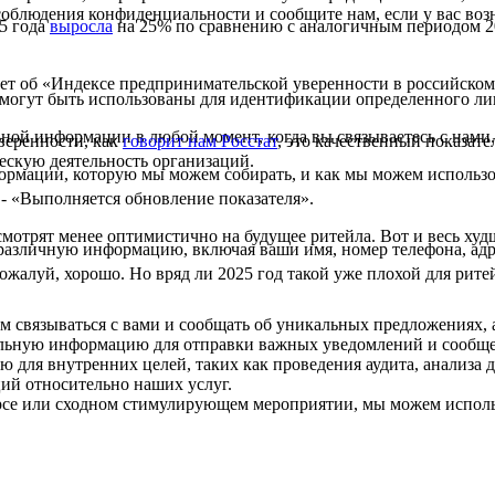
облюдения конфиденциальности и сообщите нам, если у вас воз
25 года
выросла
на 25% по сравнению с аналогичным периодом 2
идет об «Индексе предпринимательской уверенности в российском
огут быть использованы для идентификации определенного лиц
ной информации в любой момент, когда вы связываетесь с нами.
веренности, как
говорит нам Росстат
, это качественный показат
ческую деятельность организаций.
рмации, которую мы можем собирать, и как мы можем использ
 - «Выполняется обновление показателя».
, смотрят менее оптимистично на будущее ритейла. Вот и весь худ
 различную информацию, включая ваши имя, номер телефона, адр
жалуй, хорошо. Но вряд ли 2025 год такой уже плохой для ритей
м связываться с вами и сообщать об уникальных предложениях,
альную информацию для отправки важных уведомлений и сообщ
для внутренних целей, таких как проведения аудита, анализа 
ий относительно наших услуг.
урсе или сходном стимулирующем мероприятии, мы можем испол