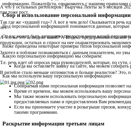
информацию. Пожалуйста, ознакомьтесь с нашими правилами с
А что у остальных ритейлеров? Выручка Ленты за 9 месяцев 20
там тоже рост.
Сбор и использование персональной информации
Так где же «худший год»? А вот в чем дело! Оказывается речь 
Под персональной информацией понимаются данные, которые м
лет.
От вас может быть запрошено предоставление вашей персональ
А что же это за индекс такой? А Индекс предпринимательской у
продукции, остатках и спросе на нее охарактеризовать экономи
Ниже приведены некоторые примеры типов персональной инфо
Захотел я поближе познакомиться с данным показателем, но увы
Какую персональную информацию мы собираем:
Т.е. речь идет об опросах ряда руководителей, которые, по сути
Когда вы оставляете заявку на сайте, мы можем собирать
В ритейле стало меньше оптимистов и больше реалистов? Это, по
Как мы используем вашу персональную информацию:
Собираемая нами персональная информация позволяет на
Время от времени, мы можем использовать вашу персон
Мы также можем использовать персональную информацию 
предоставляемых нами и предоставления Вам рекомендац
Если вы принимаете участие в розыгрыше призов, конк
такими программами.
Раскрытие информации третьим лицам