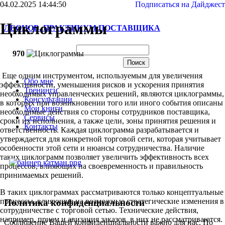
04.02.2025 14:44:50
Подписаться на Дайджест
Циклограммы
ЛЕОНОВ. ПРАКТИКУМ ПОСТАВЩИКА
970
Еще одним инструментом, используемым для увеличения
Обо мне
эффективности, уменьшения рисков и ускорения принятия
Тренинги
необходимых управленческих решений, являются циклограммы,
Консультации
в которых при возникновении того или иного события описаны
Мои книги
необходимые действия со стороны сотрудников поставщика,
Сервисы
сроки их исполнения, а также цели, зоны принятия решения и
Контакты
ответственность. Каждая циклограмма разрабатывается и
утверждается для конкретной торговой сети, которая учитывает
особенности этой сети и нюансы сотрудничества. Наличие
таких циклограмм позволяет увеличить эффективность всех
процессов, влияющих на своевременность и правильность
принимаемых решений.
В таких циклограммах рассматриваются только концептуальные
процессы, влияющие на возможные стратегические изменения в
Политика конфиденциальности
сотрудничестве с торговой сетью. Технические действия,
например, прием и авизация заказов, в них не рассматриваются.
Соблюдение Вашей конфиденциальности важно для нас. По