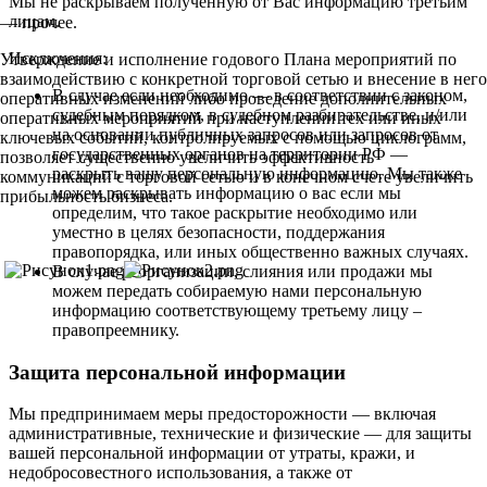
Мы не раскрываем полученную от Вас информацию третьим
лицам.
— прочее.
Исключения:
Утверждение и исполнение годового Плана мероприятий по
взаимодействию с конкретной торговой сетью и внесение в него
В случае если необходимо — в соответствии с законом,
оперативных изменений либо проведение дополнительных
судебным порядком, в судебном разбирательстве, и/или
оперативных мероприятий при наступлении тех или иных
на основании публичных запросов или запросов от
ключевых событий, контролируемых с помощью циклограмм,
государственных органов на территории РФ —
позволяет существенно увеличить эффективность
раскрыть вашу персональную информацию. Мы также
коммуникаций с торговой сетью и в конечном счете увеличить
можем раскрывать информацию о вас если мы
прибыльность бизнеса.
определим, что такое раскрытие необходимо или
уместно в целях безопасности, поддержания
правопорядка, или иных общественно важных случаях.
В случае реорганизации, слияния или продажи мы
можем передать собираемую нами персональную
информацию соответствующему третьему лицу –
правопреемнику.
Защита персональной информации
Мы предпринимаем меры предосторожности — включая
административные, технические и физические — для защиты
вашей персональной информации от утраты, кражи, и
недобросовестного использования, а также от